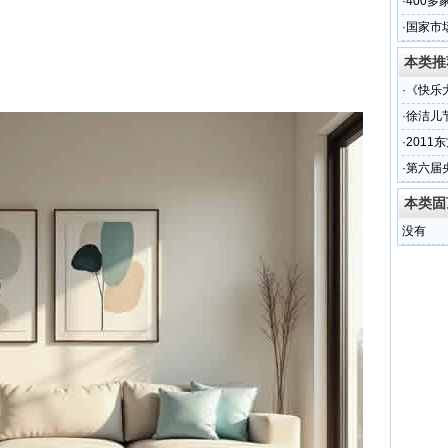
·
400
降！供
·
国家市
本类推
·
《快乐
·
徐洁儿
·
201
·
第六届
本类固
没有