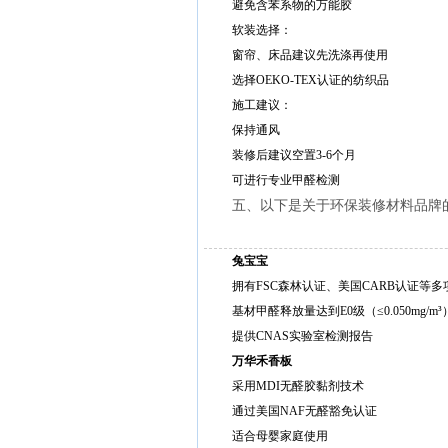
避免含苯系物的万能胶
软装选择：
窗帘、床品建议先洗涤再使用
选择OEKO-TEX认证的纺织品
施工建议：
保持通风
装修后建议空置3-6个月
可进行专业甲醛检测
五、以下是关于环保装修材料品牌
兔宝宝
拥有FSC森林认证、美国CARB认证等多项
基材甲醛释放量达到E0级（≤0.050mg/m³）和
提供CNAS实验室检测报告
万华禾香板
采用MDI无醛胶黏剂技术‌
通过美国NAF无醛豁免认证
适合母婴家庭使用