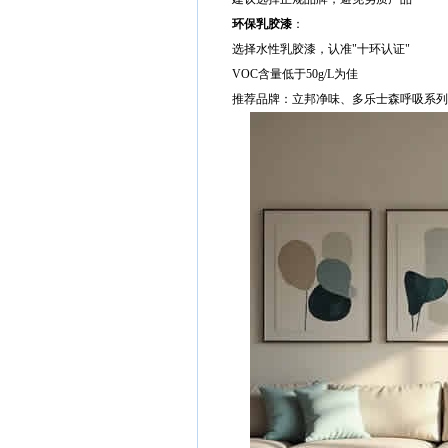
环保乳胶漆
：
选择水性乳胶漆，认准"十环认证"
VOC含量低于50g/L为佳
推荐品牌：立邦净味、多乐士森呼吸系列