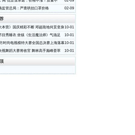
多家“闽”优企业承诺：价格不涨！质量不
02-09
应不断！
场监管总局：严查哄抬口罩价格
02-09
荐
大本营》国庆精彩不断 邓超跪地何炅变身
10-01
节目秀睡衣 坐镇《生活魔法师》气场足
10-01
1东方时尚电视模特大赛全国总决赛上海落幕
10-01
央视舞蹈大赛将收官 舞林高手巅峰荟萃
10-01
顶