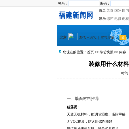
帐号：
密码：
首页
美食
国际
国内
娱乐
综艺
电影
电视
您现在的位置：
首页
>>
综艺快报
>> 内容
装修用什么材料
时间：
一、墙面材料推荐
硅藻泥
：
天然无机材料，能调节湿度、吸附甲醛
无VOC排放，防火阻燃性能好
建议选择正规品牌，避免劣质产品