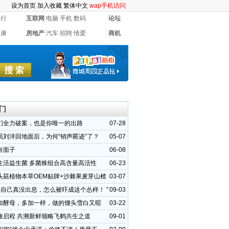
设为首页
加入收藏
繁体中文
wap手机访问
银行
互联网
电脑
手机
数码
论坛
健康
房地产
汽车
招聘
情爱
商机
门
们全力破案，也是你唯一的出路
07-28
员刘洋回地面后，为何“销声匿迹”了？
05-07
有面子
06-08
生活益生菌 多菌株组合高含量高活性
06-23
头菇植物本草OEM贴牌+沙棘果麦芽山楂
03-07
代加工
暗骂自己真没出息，怎么被吓成这个怂样！ ”
09-03
加酵母，多加一样，做的馒头雪白又暄
03-22
吃
旅启程 共溯新鲜领略飞鹤共生之道
09-01