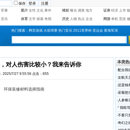
保存
军事
图片
女性
文化
事件
维权
曝光
调查
地方
证券
经济
上市
音乐
体育
文学
探索
奇闻
历史
人物
热点
企业
网游
单机
竞技
热门搜索：
网页游戏
火箭球赛
热门音乐
2011世界杯
亚运会
黄海军演
本类热
，对人伤害比较小？我来告诉你
·
配合我
2025/7/27 9:55:56 点击：655
·
女航天
·
还是钱
环保装修材料选择指南
·
采菊悠
·
人参猴
口服液
·
“ 我
·
不要只
软，好
·
奇幻之