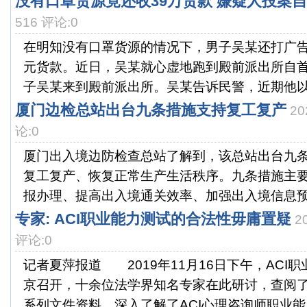
没有口罩货源竟还收39万货款 嫌疑人投案
516 评论:0
在明知没有口罩货源的情况下，男子吴某还打广告
元货款。近日，吴某就心虚地跑到殿前派出所自首。
子吴某来到殿前派出所。吴某告诉民警，近期他以贩
厦门边检总站出台九条措施支持复工复产
20
论:0
厦门出入境边防检查总站了解到，该总站出台九
复工复产、恢复正常生产生活秩序。九条措施主
报办理、提高出入境通关效率、加强出入境信息预警
专家: ACI职业能力测试的合法性毋庸置疑
2
评论:0
记者夏萍报道 2019年11月16日下午，ACI
京召开，十余位法学界知名专家在此研讨，查阅
系列文件资料，深入了解了ACI心理咨询师职业能..