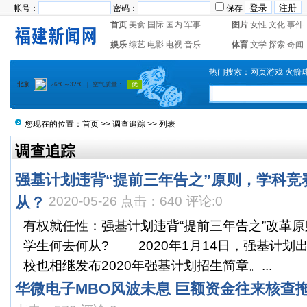
帐号：
密码：
保存
首页
美食
国际
国内
军事
图片
女性
文化
事件
娱乐
综艺
电影
电视
音乐
体育
文学
探索
奇闻
热门搜索：
网页游戏
火箭
您现在的位置：
首页
>>
调查追踪
>> 列表
调查追踪
强基计划违背“提前三年告之”原则，学科竞
从？
2020-05-26 点击：640 评论:0
有权就任性：强基计划违背“提前三年告之”改革
学生何去何从? 2020年1月14日，强基计划
校也相继发布2020年强基计划招生简章。...
华微电子MBO风波未息 巨额资金往来核查