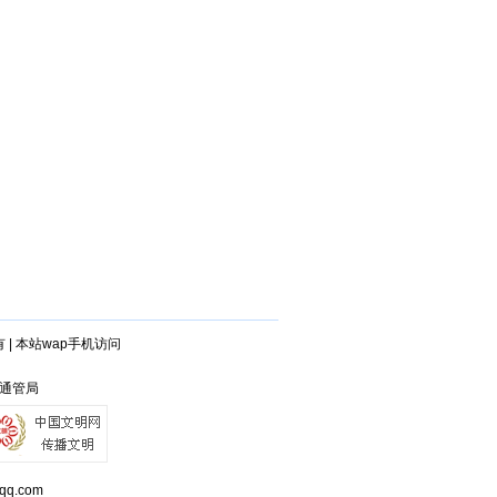
有
|
本站wap手机访问
省通管局
q.com