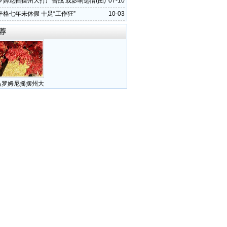
罗姆尼摇摆州大打广告战 或影响选情(图)
07-10
辛格七年未休假 十足“工作狂”
10-03
荐
马罗姆尼摇摆州大