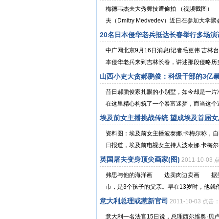
梅德韦杰夫大秀舞技遭偷拍 （视频截图）
夫（Dmitry Medvedev）近日在参加大学
20名日本侵华老兵抵达长春举行多场演
中广网北京9月16日消息(记者毛更伟 吉
本侵华老兵来到吉林长春，讲述那段侵略历史
山西小吏大贪郝鹏俊：科级干部的3亿
昔日郝鹏俊家扎眼的小别墅，如今却是一片
在这里精心构筑了一个暴富迷梦，而当这个迷
埃及前女主播挑战传统 望成埃及首届女总
资料图：埃及前女主播波泰娜.卡梅尔称，自
日报道，埃及前电视女主持人波泰娜.卡梅尔(Botha
英国屠夫变身顶尖画家(图)
2011-10-03
弗思与他的海洋画 边卖肉边卖画 据美国
市，是3个孩子的父亲。早在13岁时，他就作
意大利总理或惹新官司
2011-10-03 点击
意大利一名法官15日说，总理西尔维奥·