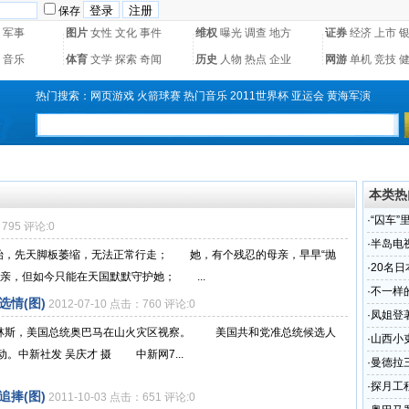
保存
军事
图片
女性
文化
事件
维权
曝光
调查
地方
证券
经济
上市
音乐
体育
文学
探索
奇闻
历史
人物
热点
企业
网游
单机
竞技
热门搜索：
网页游戏
火箭球赛
热门音乐
2011世界杯
亚运会
黄海军演
本类热
·
“囚车
：795 评论:0
·
半岛电
始，先天脚板萎缩，无法正常行走； 她，有个残忍的母亲，早早“抛
·
20名
亲，但如今只能在天国默默守护她； ...
·
不一样
情(图)
2012-07-10 点击：760 评论:0
·
凤姐登
普林斯，美国总统奥巴马在山火灾区视察。 美国共和党准总统候选人
·
山西小
。中新社发 吴庆才 摄 中新网7...
·
曼德拉
·
探月工
捧(图)
2011-10-03 点击：651 评论:0