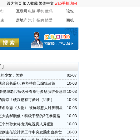
设为首页
加入收藏
繁体中文
wap手机访问
银行
互联网
电脑
手机
数码
论坛
健康
房地产
汽车
招聘
情爱
商机
门
”里的少女：美婷
02-07
视台台长辞职 称坚持自己编辑政策
10-03
日本侵华老兵抵达长春举行多场演讲会谢罪
10-03
的普京！硬汉也有可爱时（组图）
10-03
著名杂志《人物》 被称最惹人讨厌明星
10-03
吏大贪郝鹏俊：科级干部的3亿暴富路
10-03
三个外孙女将出演电视真人秀(图)
10-03
程副主任设计师工作中突发脑出血身亡
10-03