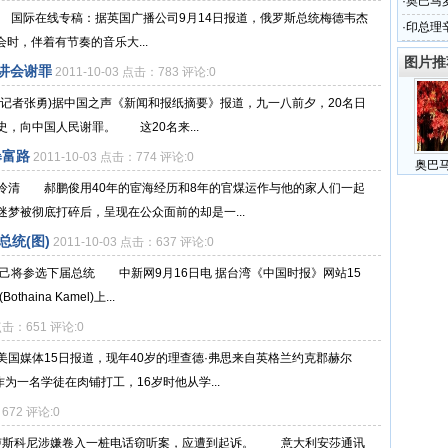
·
奥巴马
 国际在线专稿：据英国广播公司9月14日报道，俄罗斯总统梅德韦杰
·
印总理
聚会时，伴着有节奏的音乐大...
图片推
讲会谢罪
2011-10-03 点击：783 评论:0
林台记者张勇)据中国之声《新闻和报纸摘要》报道，九一八前夕，20名日
，向中国人民谢罪。 这20名来...
暴富路
2011-10-03 点击：774 评论:0
奥巴
冷清 郝鹏俊用40年的宦海经历和8年的官煤运作与他的家人们一起
梦被彻底打碎后，呈现在公众面前的却是一...
统(图)
2011-10-03 点击：637 评论:0
己将参选下届总统 中新网9月16日电 据台湾《中国时报》网站15
ina Kamel)上...
 点击：651 评论:0
媒体15日报道，现年40岁的理查德·弗思来自英格兰约克郡赫尔
为一名学徒在肉铺打工，16岁时他从学...
：672 评论:0
贝卢斯科尼涉嫌卷入一桩电话窃听案，应遭到起诉。 意大利安莎通讯