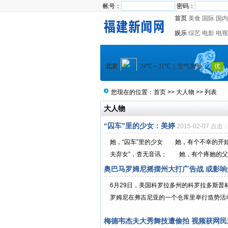
帐号：
密码：
首页
美食
国际
国内
娱乐
综艺
电影
电视
您现在的位置：
首页
>>
大人物
>> 列表
大人物
“囚车”里的少女：美婷
2015-02-07 点击
她，“囚车”里的少女 她，有个不幸的开
夫弃女”，杳无音讯； 她，有个疼她的父
奥巴马罗姆尼摇摆州大打广告战 或影响选
6月29日，美国科罗拉多州的科罗拉多斯
罗姆尼在弗吉尼亚的一个仓库里举行造势活动
梅德韦杰夫大秀舞技遭偷拍 视频获网民追