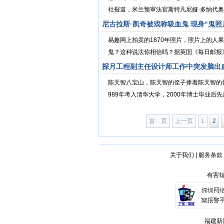
社报道，米兰预审法官斯特凡尼娅·多纳代奥命
尼古拉斯·凯奇被戏称吸血鬼 现身“鬼照
易趣网上拍卖的1870年照片，照片上的人
鬼？这种说法你相信吗？据英国《每日邮报》9
探月工程副主任设计师工作中突发脑出
陈天智八宝山，陈天智的侄子捧着陈天智的骨
989年考入清华大学，2000年博士毕业后先
首 页
上一页
1
2
关于我们
|
服务条款
有害短
福建新闻