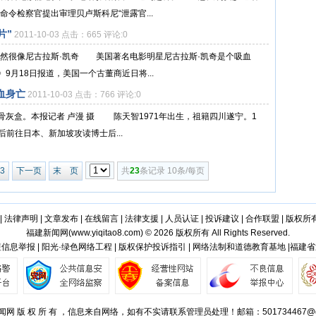
令检察官提出审理贝卢斯科尼“泄露官...
片”
2011-10-03 点击：665 评论:0
果然很像尼古拉斯·凯奇 美国著名电影明星尼古拉斯·凯奇是个吸血
月18日报道，美国一个古董商近日将...
血身亡
2011-10-03 点击：766 评论:0
灰盒。本报记者 卢漫 摄 陈天智1971年出生，祖籍四川遂宁。1
后前往日本、新加坡攻读博士后...
3
下一页
末 页
共
23
条记录 10条/每页
|
法律声明
|
文章发布
|
在线留言
|
法律支援
|
人员认证
|
投诉建议
|
合作联盟
|
版权所
福建新闻网(
www.yiqitao8.com
) © 2026 版权所有 All Rights Reserved.
信息举报 | 阳光·绿色网络工程 | 版权保护投诉指引 | 网络法制和道德教育基地 |福建
网 版 权 所 有 ，信息来自网络，如有不实请联系管理员处理！邮箱：501734467@q