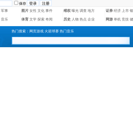
保存
军事
图片
女性
文化
事件
维权
曝光
调查
地方
证券
经济
上市
音乐
体育
文学
探索
奇闻
历史
人物
热点
企业
网游
单机
竞技
热门搜索：
网页游戏
火箭球赛
热门音乐