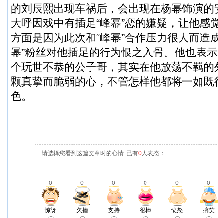
的刘辰熙出现车祸后，会出现在杨幂饰演的
大呼因戏中有插足“峰幂”恋的嫌疑，让他感
方面是因为此次和“峰幂”合作压力很大而造
幂”粉丝对他插足的行为恨之入骨。他也表
个玩世不恭的公子哥，其实在他放荡不羁的
颗真挚而脆弱的心，不管怎样他都将一如既
色。
请选择您看到这篇文章时的心情: 已有
0
人表态：
0
0
0
0
0
0
惊讶
欠揍
支持
很棒
愤怒
搞笑