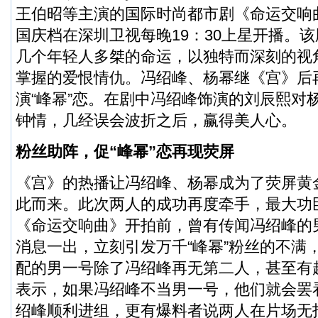
王伯昭等主演的国际时尚都市剧《命运交响曲
国庆档在深圳卫视每晚19：30上星开播。
几个年轻人多桀的命运，以独特而深刻的视
掌握的爱恨情仇。冯绍峰、杨幂继《宫》后
演“峰幂”恋。在剧中冯绍峰饰演的刘辰熙对
钟情，几经误会波折之后，赢得美人心。
粉丝助阵，促“峰幂”恋再现荧屏
《宫》的热播让冯绍峰、杨幂成为了荧屏黄金
此而来。此次两人的成功再度牵手，最大功
《命运交响曲》开拍前，曾有传闻冯绍峰的
消息一出，立刻引发万千“峰幂”粉丝的不满
配的男一号除了冯绍峰再无第二人，甚至有
表示，如果冯绍峰不当男一号，他们就会罢
绍峰顺利进组，更有爆料者说两人在片场无