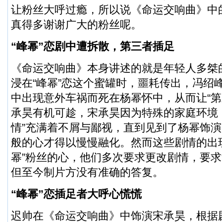
让粉丝大呼过瘾，所以说《命运交响曲》中的
真得多谢谢广大的粉丝呢。
“峰幂”恋剧中遭拆散，第三者插足
《命运交响曲》本身讲述的就是年轻人多桀
浸在“峰幂”恋这个蜜罐时，噩耗传出，冯绍
中出现意外车祸而死在杨幂怀中，从而让“第
承昊有机可趁，宋承昊因为特殊的家庭环境，对
情”充满着不屑与鄙视，直到见到了杨幂饰
般的心才得以慢慢融化。然而这些剧情的出
幂”粉丝的心，他们多次要求更改剧情，要求
但至今制片方没有准确的答复。
“峰幂”恋插足者大呼心慌慌
迟帅在《命运交响曲》中饰演宋承昊，根据