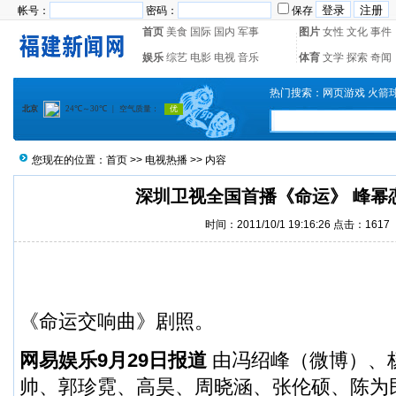
帐号：
密码：
保存
首页
美食
国际
国内
军事
图片
女性
文化
事件
娱乐
综艺
电影
电视
音乐
体育
文学
探索
奇闻
热门搜索：
网页游戏
火箭
您现在的位置：
首页
>>
电视热播
>> 内容
深圳卫视全国首播《命运》 峰幂
时间：2011/10/1 19:16:26 点击：1617
《命运交响曲》剧照。
网易娱乐9月29日报道
由冯绍峰（
微博
）、
帅、郭珍霓、高昊、周晓涵、张伦硕、陈为