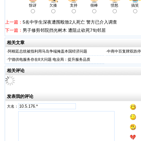
惊讶
欠揍
支持
很棒
愤怒
搞笑
上一篇：
5名中学生深夜遭围殴致2人死亡 警方已介入调查
下一篇：
男子修剪邻院挡光树木 遭阻止砍死7旬邻居
相关文章
·
阿根廷总统被指利用马岛争端掩盖本国经济问题
·
中商中百复牌双跌停
·
宁德供电服务存在8大问题 电业局：提升服务品质
相关评论
发表我的评论
大名：