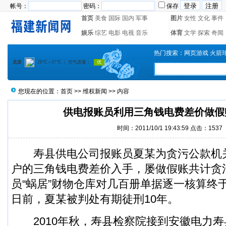
帐号：
密码：
保存
首页
美食
国际
国内
军事
图片
女性
文化
事件
娱乐
综艺
电影
电视
音乐
体育
文学
探索
奇闻
热门搜索：
网页游戏
火箭
您现在的位置：
首页
>>
维权新闻
>> 内容
供电报账员利用三角钱电费差价做假
时间：2011/10/1 19:43:59 点击：1537
寿县供电公司报账员夏某为贪污公款机
户的三角钱电费差价入手，屡做假账共计贪
员“蜗居”财物仓库对几百册单据逐一核算终
日前，夏某被判处有期徒刑10年。
2010年秋，寿县检察院接到安徽电力寿