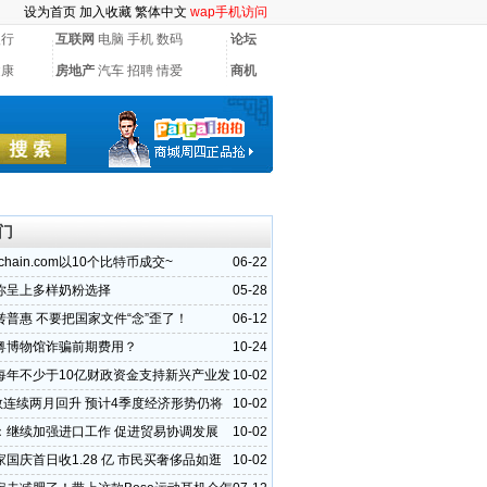
设为首页
加入收藏
繁体中文
wap手机访问
银行
互联网
电脑
手机
数码
论坛
健康
房地产
汽车
招聘
情爱
商机
门
chain.com以10个比特币成交~
06-22
你呈上多样奶粉选择
05-28
转普惠 不要把国家文件“念”歪了！
06-12
粤博物馆诈骗前期费用？
10-24
每年不少于10亿财政资金支持新兴产业发
10-02
指数连续两月回升 预计4季度经济形势仍将
10-02
：继续加强进口工作 促进贸易协调发展
10-02
国庆首日收1.28 亿 市民买奢侈品如逛
10-02