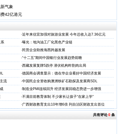
现新气象
费42亿港元
·
近年来信宜加强对旅游业发展 今年总收入达7.36亿元
关系
·
曝光：地沟油工厂化黑色产业链
·
民营企业助推海西跨越发展
·
“十二五”期间中国银行业发展趋势前瞻
·
西藏发展复牌5跌停 潜伏机构昨割肉出局
L
·
德国商会调查显示：德在华企业看好中国经济发展
主流
·
中国民企全资收购澳洲铁矿石勘探及发展商SDL
成
·
制造业PMI连续回升 经济发展回稳态势进一步增强
展
·
不满目前教育体制 不少家长让孩子“在家上学”
·
广西财政教育支出10年增6倍 列自治区财政支出首位
共有评论
0
条