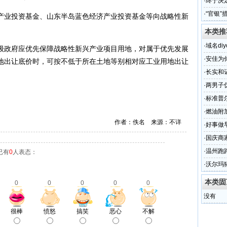
超市
·
终于决
样？
·
“官银
业投资基金、山东半岛蓝色经济产业投资基金等向战略性新
本类推
·
域名diy
政府应优先保障战略性新兴产业项目用地，对属于优先发展
·
安佳为
地出让底价时，可按不低于所在土地等别相对应工业用地出让
·
长实和
·
两男子
3年
·
标准普
·
燃油附加
作者：佚名 来源：不详
·
好事做
·
国庆商家
·
温州跑
已有
0
人表态：
·
沃尔玛
本类固
0
0
0
0
0
没有
很棒
愤怒
搞笑
恶心
不解