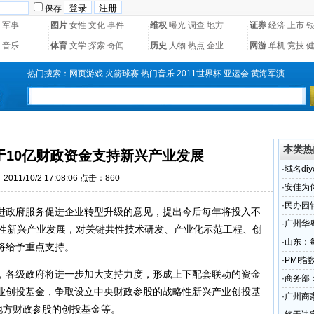
保存
军事
图片
女性
文化
事件
维权
曝光
调查
地方
证券
经济
上市
音乐
体育
文学
探索
奇闻
历史
人物
热点
企业
网游
单机
竞技
热门搜索：
网页游戏
火箭球赛
热门音乐
2011世界杯
亚运会
黄海军演
本类热
于10亿财政资金支持新兴产业发展
·
域名diy
011/10/2 17:08:06 点击：860
·
安佳为
·
民办园
政府服务促进企业转型升级的意见，提出今后每年将投入不
·
广州华
略性新兴产业发展，对关键共性技术研发、产业化示范工程、创
·
山东：
将给予重点支持。
展
·
PMI
各级政府将进一步加大支持力度，形成上下配套联动的资金
趋稳
·
商务部
业创投基金，争取设立中央财政参股的战略性新兴产业创投基
·
广州商家
地方财政参股的创投基金等。