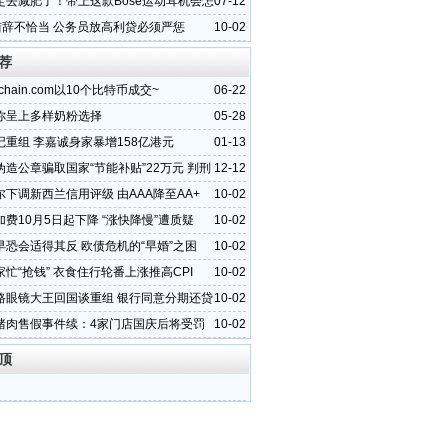
定去减肥了！带上这款Bose运动耳机会怎
07-12
”措辞不恰当 公务员放高利贷必须严惩
10-02
荐
chain.com以10个比特币成交~
06-22
你呈上多样奶粉选择
05-28
记重组 李嘉诚身家暴增158亿港元
01-13
伪造公章骗取国家“节能补贴”22万元 判刑
12-12
尔下调新西兰信用评级 由AAA降至AA+
10-02
费10月5日起下降 “涨快降慢”遭质疑
10-02
早恐会适得其反 欧债危机的“早婚”之困
10-02
忙“抢钱” 衣食住行轮番上涨推高CPI
10-02
路眼镜大王回国谈重组 银行同意分期还贷
10-02
猪肉售假事件续：4家门店国庆后将受罚
10-02
顶