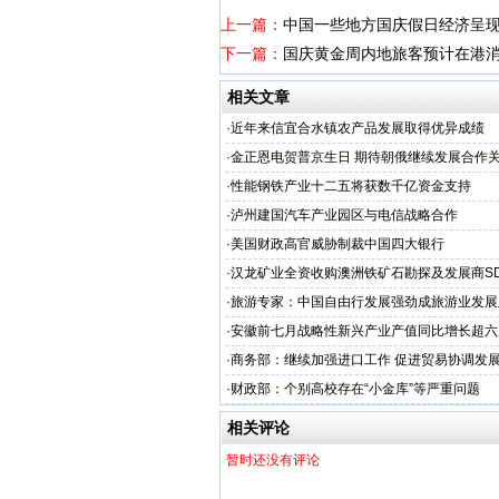
上一篇：
中国一些地方国庆假日经济呈
下一篇：
国庆黄金周内地旅客预计在港消
相关文章
·
近年来信宜合水镇农产品发展取得优异成绩
·
金正恩电贺普京生日 期待朝俄继续发展合作
·
性能钢铁产业十二五将获数千亿资金支持
·
泸州建国汽车产业园区与电信战略合作
·
美国财政高官威胁制裁中国四大银行
·
汉龙矿业全资收购澳洲铁矿石勘探及发展商SD
·
旅游专家：中国自由行发展强劲成旅游业发展
·
安徽前七月战略性新兴产业产值同比增长超六
·
商务部：继续加强进口工作 促进贸易协调发
·
财政部：个别高校存在“小金库”等严重问题
相关评论
暂时还没有评论