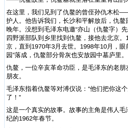
在这里，我们见到了仇鳌的曾侄孙仇木松—
护人。他告诉我们，长沙和平解放后，仇鳌
晚年。没想到毛泽东电邀“亦山（仇鳌字）先
四野派部队到乡里找到仇鳌，接他去北京。1
京，直到1970年3月去世。1998年10月，
园”落成，仇鳌部分骨灰也安放园中墓庐里。
仇鳌，一位辛亥革命功臣，是毛泽东的老朋
朋友。
毛泽东指着仇鳌等对溥仪说：“他们把你这
了！”
这是一个真实的故事。故事的主角是伟人毛
纪的1962年春节。