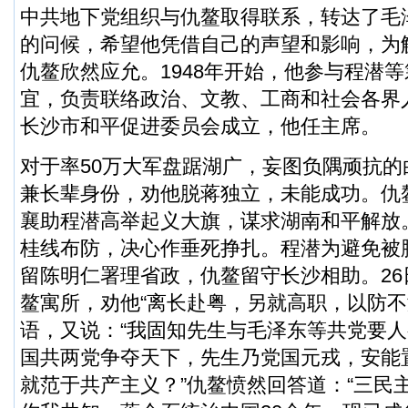
中共地下党组织与仇鳌取得联系，转达了毛
的问候，希望他凭借自己的声望和影响，为
仇鳌欣然应允。1948年开始，他参与程潜
宜，负责联络政治、文教、工商和社会各界人
长沙市和平促进委员会成立，他任主席。
对于率50万大军盘踞湖广，妄图负隅顽抗
兼长辈身份，劝他脱蒋独立，未能成功。仇
襄助程潜高举起义大旗，谋求湖南和平解放
桂线布防，决心作垂死挣扎。程潜为避免被
留陈明仁署理省政，仇鳌留守长沙相助。2
鳌寓所，劝他“离长赴粤，另就高职，以防不
语，又说：“我固知先生与毛泽东等共党要
国共两党争夺天下，先生乃党国元戎，安能
就范于共产主义？”仇鳌愤然回答道：“三民