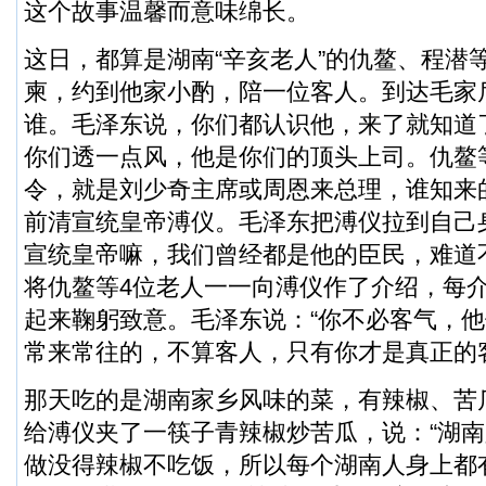
这个故事温馨而意味绵长。
这日，都算是湖南“辛亥老人”的仇鳌、程潜
柬，约到他家小酌，陪一位客人。到达毛家
谁。毛泽东说，你们都认识他，来了就知道
你们透一点风，他是你们的顶头上司。仇鳌
令，就是刘少奇主席或周恩来总理，谁知来
前清宣统皇帝溥仪。毛泽东把溥仪拉到自己
宣统皇帝嘛，我们曾经都是他的臣民，难道
将仇鳌等4位老人一一向溥仪作了介绍，每
起来鞠躬致意。毛泽东说：“你不必客气，
常来常往的，不算客人，只有你才是真正的
那天吃的是湖南家乡风味的菜，有辣椒、苦
给溥仪夹了一筷子青辣椒炒苦瓜，说：“湖
做没得辣椒不吃饭，所以每个湖南人身上都