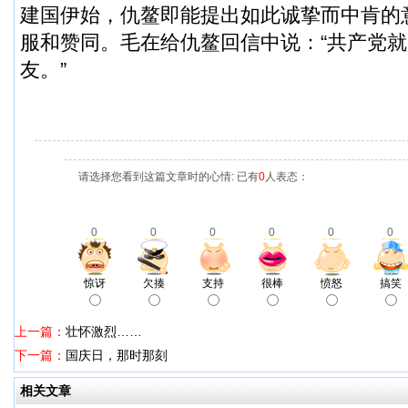
建国伊始，仇鳌即能提出如此诚挚而中肯的
服和赞同。毛在给仇鳌回信中说：“共产党
友。”
请选择您看到这篇文章时的心情: 已有
0
人表态：
0
0
0
0
0
0
惊讶
欠揍
支持
很棒
愤怒
搞笑
上一篇：
壮怀激烈……
下一篇：
国庆日，那时那刻
相关文章