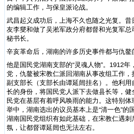
的编辑工作，与保皇派论战。
武昌起义成功后，上海不久也随之光复。昔
友李燮和做了吴淞军政分府都督和光复军总
秘书长。
辛亥革命后，湖南的许多历史事件都与仇鳌
他是国民党湖南支部的“灵魂人物”。1912
党，仇鳌被宋教仁派回湖南从事改组工作，
副支部长（支部长由谭延闿挂名）。他利用
长的身份，将国民党人派下去做县长等，健
民党在基层有着呼风唤雨的能力。这特别体现
举中，湖南选出的议员基本上是“清一色”的
湖南国民党组织有如此基础，在宋教仁遇刺
氛，让都督谭延闿也无法左右。