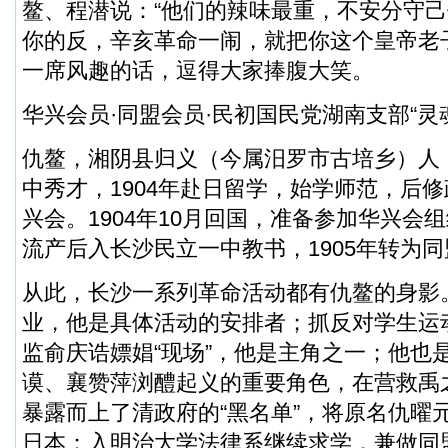
鳌、程潜说：“他们的辣味最重，不安分守
你的反，辛亥革命一闹，就把你这个皇帝老
一席风趣的话，逗得大家捧腹大笑。
华兴会员·同盟会员·民初国民党湖南支部“灵
仇鳌，湘阴县归义（今属汨罗市古培乡）人，
中秀才，1904年赴日留学，始学师范，后
兴会。1904年10月回国，准备参加华兴会
流产后入长沙民立一中教书，1905年转为
从此，长沙一系列革命活动都有仇鳌的身影
业，他是具体活动的安排者；抓反对学生运
监俞庆诰嫖娼“现场”，他是主角之一；他也
谟、襄赞萍浏醴起义的重要角色，在营救禹
暴露而上了清政府的“黑名单”，将原名仇曜
日本；入明治大学法律系继续求学，兼做同