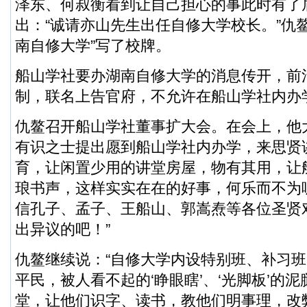
泽东、何叔衡看到让自己担心的事此时有了
出：“诚请亦山先生出任自修大学校长。”仇
南自修大学”写了校牌。
船山学社要办湖南自修大学的消息传开，前
制，联名上告官府，不允许在船山学社内办
仇鳌召开船山学社董事扩大会。在会上，他
有识之士提出愿到船山学社内办学，来思贤
育，让闲置少用的讲堂房屋，物有其用，让
琅书声，这样实实在在的好事，何乐而不为
信孔子、孟子、王船山、郭嵩焘等各位圣贤
出异议的吧！”
仇鳌继续说：“自修大学内设特别班、补习
平民，被人看不起的‘睁眼瞎’、‘光脚板’的
堂，让他们识字、读书，教他们明事理，改