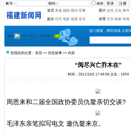
帐号：
密码：
保存
首页
美食
国际
国内
军事
图片
女性
文化
事件
娱乐
综艺
电影
电视
音乐
体育
文学
探索
奇闻
热门搜索：
网页游戏
火箭
您现在的位置：
首页
>>
历史故事
>> 内容
“阅尽兴亡乔木在”
时间：2011/10/2 17:49:58 点击：1654
周恩来和二届全国政协委员仇鳌亲切交谈?
毛泽东亲笔拟写电文 邀仇鳌来京。