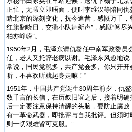
东秘书田家英在车站迎候，送仇下榻于北京
正忙，无暇立即晤面，便叫李维汉等陪同仇
睹北京的深刻变化，抚今追昔，感慨万千，
红旗翻晓日，交衢小队舞新声”，感慨“阅尽
柏亦峥嵘”。
1950年2月，毛泽东请仇鳌任中南军政委员
任，老人又托辞老病以谢。毛泽东风趣地说
常说，国民党税多，共产党会多。你只开开
听，不喜欢听就起身走嘛！”
1951年，中国共产党诞生30周年前夕，仇
数千言的长信，在历叙旧谊之后，接着明确
后一定要注意保持清醒的头脑，要防止腐败
有一革命武器，即批评与自我批评。但须时
则一切艰难皆可克服。”