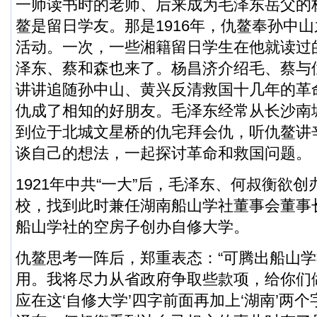
一师读书时的老师、后来成为毛泽东岳父的
鳌是留日学友。那是1916年，仇鳌奉孙中
活动。一次，一些湘籍留日学生在他就读过
泽东、蔡和森也来了。杨昌济介绍毛、蔡与
讲讲追随孙中山、黄兴反清救国十几年的革
仇成了相知的好朋友。毛泽东经常从长沙南
到位于北城文星桥的仇宅拜会仇，听仇鳌讲
谈自己的想法，一起探讨革命和救国问题。
1921年中共“一大”后，毛泽东、何叔衡欲
校，找到此时兼任湖南船山学社董事会董事
船山学社的空房子创办自修大学。
仇鳌思考一阵后，郑重表态：“可腾出船山
用。我将尽力从省政府争取些款项，给你们
应在这‘自修大学’四字前面再加上‘湖南’两