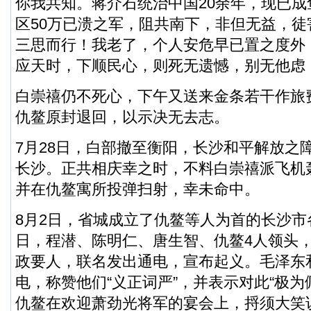
你我共知。蒋介石统治中国20余年，现已
区50万已溃之军，阻共南下，非但无益，
三思而行！我老了，个人安危早已置之度外
应天时，下顺民心，则死无遗憾，别无他虑！
白崇禧仍不死心，下午又送来金条若干作旅
仇鳌原封退回，以示决无去志。
7月28日，白部撤至衡阳，长沙和平解放之
长沙。正共相庆幸之时，不料白崇禧派飞机
并在仇鳌寓所投弹扫射，幸未命中。
8月2日，省城成立了仇鳌等人为首的长沙市各
日，程潜、陈明仁、唐生智、仇鳌4人领头
政要人，联名发出通电，宣布起义。毛泽东
电，称赞他们“义正词严”，并表示对此“极为佩
仇鳌在欢迎萧劲光将军的宴会上，捋须大笑