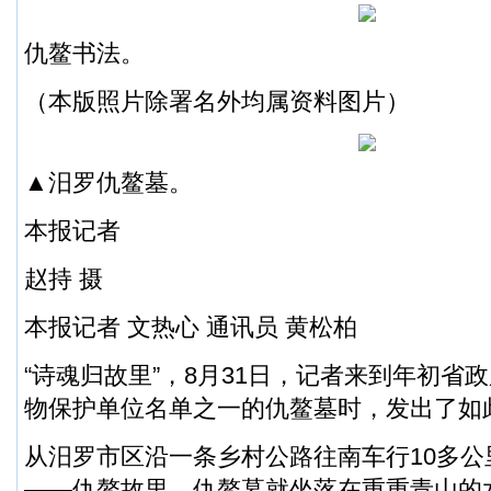
仇鳌书法。
（本版照片除署名外均属资料图片）
▲汨罗仇鳌墓。
本报记者
赵持 摄
本报记者 文热心 通讯员 黄松柏
“诗魂归故里”，8月31日，记者来到年初省
物保护单位名单之一的仇鳌墓时，发出了如
从汨罗市区沿一条乡村公路往南车行10多公
——仇鳌故里，仇鳌墓就坐落在重重青山的