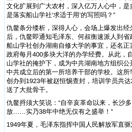
文化扩展到广大农村，深入亿万人心中，是
是落实船山学社‘求适于用’的写照吗？”
仇鳌条分缕析，深得人心，会场上爆发出经
后，仇鳌即通知毛泽东、何叔衡速派人到省
船山学社创办湖南自修大学的事宜，还名正
政府每月400多块大洋的办学经费。从此，
山学社的掩护下，成为中共湖南地方组织公
中共成立后的第一所培养干部的学校。这所学
创办到1923年被赵恒惕查封，培训学员共达
送了大批骨干。
仇鳌捋须大笑说：“自辛亥革命以来，长沙
放……实乃38年中绝无仅有之盛举！”
1949年夏，毛泽东指挥中国人民解放军直