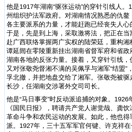
他是1917年湖南“驱张运动”的穿针引线人。
州组织护法军政府。对湖南情况熟悉的仇鳌
各主要派系的力量，才能赶跑已经丧失人心
于是，先是到上海，采取激将法，把正在当
赴广西联络掌握两广实权的陆荣廷，重构湘
谭延闿在零陵重新挂出湖南省督军府和省政
湖南各地的反张力量。接着，又穿针引线，促
又对张敬尧督湘不满的吴佩孚与湘军“结盟”
孚北撤，并把地盘交给了湘军。张敬尧被驱
长沙，任湖南交涉署外交司司长。
他是“马日事变”时反动派追捕的对象。192
《国民日报》，聘请共产党人谢觉哉、龚饮
革命斗争和农民运动的发展。如此，他也得
派。1927年，三十五军军官何键、许克祥在