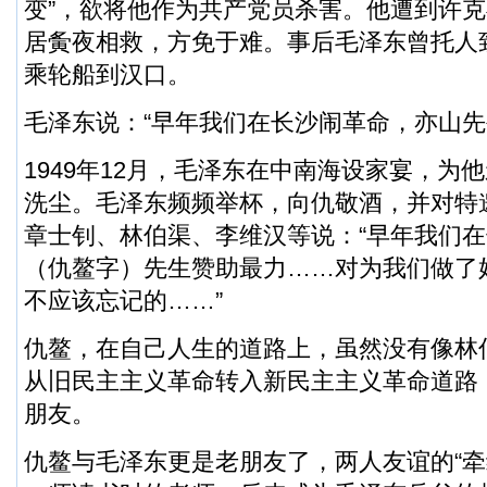
变”，欲将他作为共产党员杀害。他遭到许
居夤夜相救，方免于难。事后毛泽东曾托人
乘轮船到汉口。
毛泽东说：“早年我们在长沙闹革命，亦山先
1949年12月，毛泽东在中南海设家宴，为
洗尘。毛泽东频频举杯，向仇敬酒，并对特
章士钊、林伯渠、李维汉等说：“早年我们
（仇鳌字）先生赞助最力……对为我们做了
不应该忘记的……”
仇鳌，在自己人生的道路上，虽然没有像林
从旧民主主义革命转入新民主主义革命道路
朋友。
仇鳌与毛泽东更是老朋友了，两人友谊的“牵