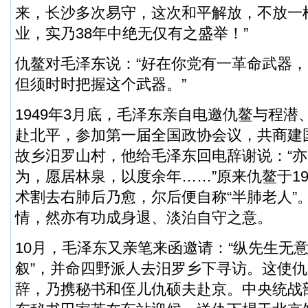
来，长沙多次易守，这次和平解放，不放一
业，实乃38年中绝无仅有之盛举！”
仇鳌对毛泽东说：“好在你党有一革命武器
但须时时把握这个武器。”
1949年3月底，毛泽东亲自电邀仇鳌与程潜
赴北平，参加第一届全国政协会议，共商建
故乡汨罗山村，他给毛泽东回电辞谢说：“
为，愿居林泉，以度余年……”原来仇鳌于19
术割去右肺后乃愈，尔后便自称“半肺老人”
情，然亦有功成身退、淡泊自守之意。
10月，毛泽东又亲笔来函邀请：“纵先生无
叙”，并命四野派人去汨罗乡下寻访。这使
辞，乃携秘书和侄儿仇硕夫赴京。中央统战