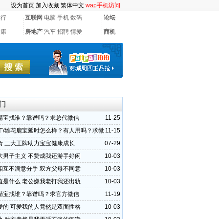
设为首页
加入收藏
繁体中文
wap手机访问
银行
互联网
电脑
手机
数码
论坛
健康
房地产
汽车
招聘
情爱
商机
门
精宝找谁？靠谱吗？求总代微信
11-25
丁/雄花鹿宝延时怎么样？有人用吗？求微
11-15
食 三大王牌助力宝宝健康成长
07-29
大男子主义 不赞成我还游手好闲
10-03
相互不满意分手 双方父母不同意
10-03
值是什么 老公嫌我老打我还出轨
10-03
精宝找谁？靠谱吗？求官方微信
11-19
爱的 可爱我的人竟然是双面性格
10-03