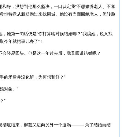
想和好，没想到他那么坚决，一口认定我“不想赡养老人、不孝
父母也特意从新郑跑过来找周城。他没有当面回绝老人，但转脸
她，她第一句话仍是“你打算啥时候结婚哪？”我骗她，说又找
取今年就把事儿办了”！
不会轻易回头。但是这一年过去后，我又跟谁结婚呢？
手的矛盾并没化解，为何想和好？”
婚对象。”
？”
没彻底结束，柳芸又迈向另外一个漩涡——— 为了结婚而结