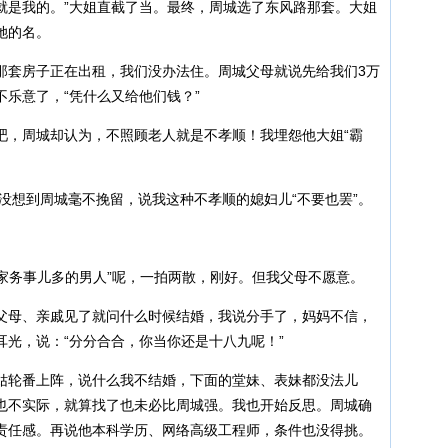
就是我的。”大姐直截了当。最终，周城选了东风路那套。大姐
她的名。
那套房子正在出租，我们没办法住。周城父母就说先给我们3万
乐意了，“凭什么又给他们钱？”
吧，周城却认为，不照顾老人就是不孝顺！我埋怨他大姐“霸
，没想到周城毫不挽留，说我这种不孝顺的媳妇儿“不要也罢”。
“家务事儿多的男人”呢，一拍两散，刚好。但我父母不愿意。
父母、亲戚见了就问什么时候结婚，我说分手了，妈妈不信，
光，说：“分分合合，你当你还是十八九呢！”
姑轮番上阵，说什么我不结婚，下面的堂妹、表妹都没法儿
也不实际，就算找了也未必比周城强。我也开始反思。周城确
责任感。再说他本科学历、网络高级工程师，条件也没得挑。