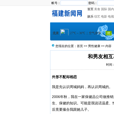
帐号：
密码：
首页
美食
国际
国内
娱乐
综艺
电影
电视
您现在的位置：
首页
>>
男性健康
>> 内容
和男友相互
时间：2
外形不配却相恋
我是先认识周城妈妈，再认识周城的。
2006年秋，我在一家保健品公司做推
生、保健的知识。可能是我说话温柔、
后竟要撮合我跟她儿子。