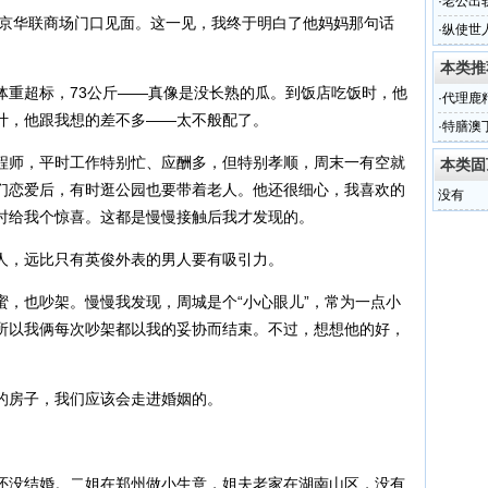
·
老公出
北京华联商场门口见面。这一见，我终于明白了他妈妈那句话
·
纵使世
！
本类推
且体重超标，73公斤——真像是没长熟的瓜。到饭店吃饭时，他
·
代理鹿
计，他跟我想的差不多——太不般配了。
·
特膳澳
信
程师，平时工作特别忙、应酬多，但特别孝顺，周末一有空就
本类固
们恋爱后，有时逛公园也要带着老人。他还很细心，我喜欢的
没有
时给我个惊喜。这都是慢慢接触后我才发现的。
人，远比只有英俊外表的男人要有吸引力。
蜜，也吵架。慢慢我发现，周城是个“小心眼儿”，常为一点小
所以我俩每次吵架都以我的妥协而结束。不过，想想他的好，
的房子，我们应该会走进婚姻的。
还没结婚。二姐在郑州做小生意，姐夫老家在湖南山区，没有