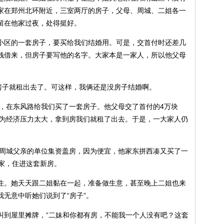
家在郑州北环附近，三室两厅的房子，父母、周城、二姐各一
留在他家过夜，处得挺好。
天”小区的一套房子，要买给我们结婚用。可是，交首付时还差几
钱借来，但房子要写他的名字。大家本是一家人，所以他父母
旧房子就租出去了。可这样，我俩还是没房子结婚啊。
钱，在东风路给我们买了一套房子。他父母交了首付的4万块
因为经济压力太大，拿到房我们就租了出去。于是，一大家人仍
。周城父亲的单位集资盖房，因为便宜，他家东拼西凑又买了一
家，住进这套新房。
住。她天天跟二姐黏在一起，准备做生意，甚至晚上二姐也来
无意中听她们说到了“房子”。
叫到屋里摊牌，“二妹和你都有房，不能我一个人没有吧？这套