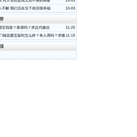
轨 对方竟然是我无话不谈的闺蜜
10-03
人不解 我们活在当下依旧很幸福
10-03
荐
精宝找谁？靠谱吗？求总代微信
11-25
丁/雄花鹿宝延时怎么样？有人用吗？求微
11-15
顶