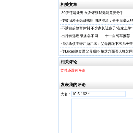
相关文章
·
30岁还是处男 女友怀疑我无能竟要分手
·
传被旧爱王烁藏裸照 周迅澄清：分手后毫无
·
不满目前教育体制 不少家长让孩子“在家上学”
·
出行有远近 装备各不同——十一自驾车推荐
·
情侣杀债主碎尸抛尸续：父母曾跪下求儿子变
·
传Lucas绝食逼父母联络 柏芝方面否认锋芝
相关评论
暂时还没有评论
发表我的评论
大名：