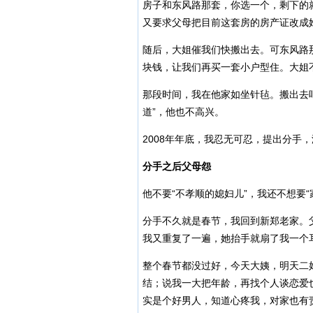
房子和东风路那套，你选一个，剩下的
又要求父母把目前这套房的房产证改成
随后，大姐催我们快搬出去。可东风路
块钱，让我们再买一套小户型住。大姐不
那段时间，我在他家如坐针毡。搬出去
道”，他也不高兴。
2008年年底，我忍无可忍，提出分手
分手之后父母怨
他不要“不孝顺的媳妇儿”，我还不想要
分手不久就是春节，我回到新郑老家。
我又重复了一遍，她抬手就扇了我一个耳
整个春节都没过好，今天大姨，明天二
结；说我一大把年龄，再找个人谈恋爱
实是个好男人，知道心疼我，对家也有