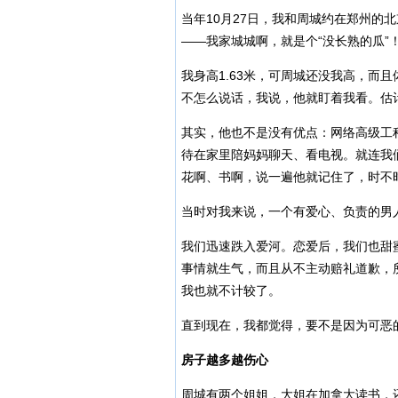
当年10月27日，我和周城约在郑州的
——我家城城啊，就是个“没长熟的瓜”
我身高1.63米，可周城还没我高，而
不怎么说话，我说，他就盯着我看。估
其实，他也不是没有优点：网络高级工
待在家里陪妈妈聊天、看电视。就连我
花啊、书啊，说一遍他就记住了，时不
当时对我来说，一个有爱心、负责的男
我们迅速跌入爱河。恋爱后，我们也甜
事情就生气，而且从不主动赔礼道歉，
我也就不计较了。
直到现在，我都觉得，要不是因为可恶
房子越多越伤心
周城有两个姐姐，大姐在加拿大读书，