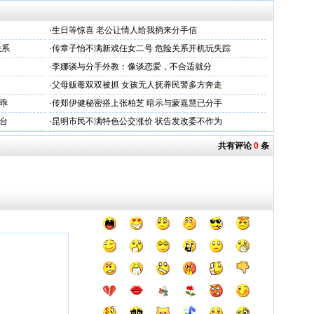
·
生日等惊喜 老公让情人给我捎来分手信
联系
·
传章子怡不满新戏任女二号 危险关系开机玩失踪
·
李娜谈与分手外教：像谈恋爱，不合适就分
·
父母贩毒双双被抓 女孩无人抚养民警多方奔走
乖
·
传郑伊健秘密搭上张柏芝 暗示与蒙嘉慧已分手
同台
·
昆明市民不满特色公交涨价 状告发改委不作为
共有评论
0
条