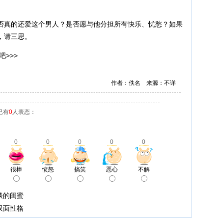
否真的还爱这个男人？是否愿与他分担所有快乐、忧愁？如果
，请三思。
吧>>>
作者：佚名 来源：不详
已有
0
人表态：
0
0
0
0
0
很棒
愤怒
搞笑
恶心
不解
谈的闺蜜
双面性格