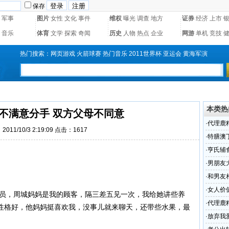
保存
军事
图片
女性
文化
事件
维权
曝光
调查
地方
证券
经济
上市
音乐
体育
文学
探索
奇闻
历史
人物
热点
企业
网游
单机
竞技
热门搜索：
网页游戏
火箭球赛
热门音乐
2011世界杯
亚运会
黄海军演
本类热
不满意分手 双方父母不同意
·
代理鹿
011/10/3 2:19:09 点击：1617
·
特膳澳
信
·
亨氏辅
·
男朋友
·
和男友
·
女人价
销员，周城妈妈是我的顾客，隔三差五见一次，我给她讲些养
·
代理鹿
性格好，他妈妈挺喜欢我，没事儿就来聊天，还带些水果，最
·
放弃我