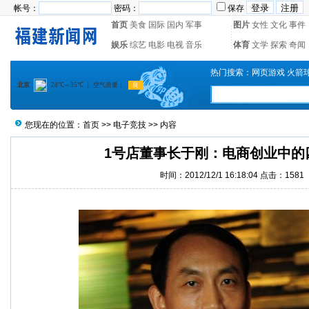
帐号：
密码：
保存
首页
美食
国际
国内
军事
图片
女性
文化
事件
娱乐
综艺
电影
电视
音乐
体育
文学
探索
奇闻
热门搜索：
网页游戏
火箭
您现在的位置：
首页
>>
电子竞技
>> 内容
1号店董事长于刚：电商创业中的
时间：2012/12/1 16:18:04 点击：1581