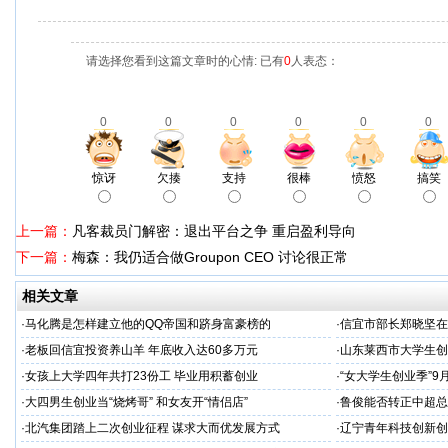
请选择您看到这篇文章时的心情: 已有
0
人表态：
0
0
0
0
0
0
惊讶
欠揍
支持
很棒
愤怒
搞笑
上一篇：
凡客裁员门解密：退出平台之争 重启盈利导向
下一篇：
梅森：我仍适合做Groupon CEO 讨论很正常
相关文章
·
马化腾是怎样建立他的QQ帝国和跻身富豪榜的
·
信宜市部长郑晓坚在
·
老板回信宜投资养山羊 年底收入达60多万元
·
山东莱西市大学生创
·
女孩上大学四年共打23份工 毕业用积蓄创业
·
“女大学生创业季”9
·
大四男生创业当“烧烤哥” 和女友开“情侣店”
·
鲁俊能否转正中超总
·
北汽集团踏上二次创业征程 谋求大而优发展方式
·
辽宁青年科技创新创