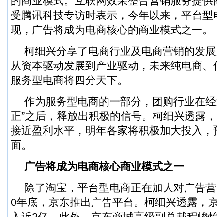
的商业模式。互联网效果整合营销服务提供
受腾讯科技专访时表示，今年以来，平台型
现，广告将成为电商核心的商业模式之一。
柯细兴分享了电商行业及电商营销的发展
从资本驱动发展到产业驱动，未来纯电商、
服务型电商将四分天下。
作为服务型电商的一部分，团购行业在经
正”之后，释放出积极的信号。柯细兴透露
接近盈利水平，明年各家将积极加大投入，
面。
广告将成为电商核心商业模式之一
除了淘宝，平台型电商正在加大对广告营收
0年底，京东推出广告平台。柯细兴透露，
入近2亿。此外，京东商城高级副总裁程峻