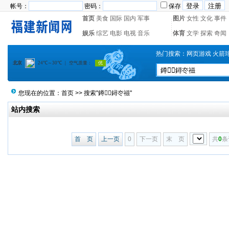
帐号：
密码：
保存
首页
美食
国际
国内
军事
图片
女性
文化
事件
娱乐
综艺
电影
电视
音乐
体育
文学
探索
奇闻
热门搜索：
网页游戏
火箭
您现在的位置：
首页
>> 搜索"鐏鐞冭禌"
站内搜索
首 页
上一页
0
下一页
末 页
共
0
条