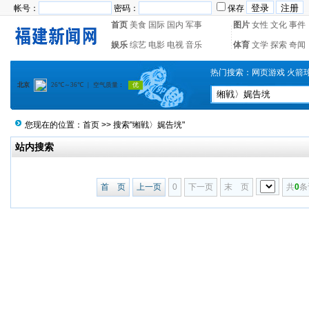
帐号：
密码：
保存
首页
美食
国际
国内
军事
图片
女性
文化
事件
娱乐
综艺
电影
电视
音乐
体育
文学
探索
奇闻
热门搜索：
网页游戏
火箭
您现在的位置：
首页
>> 搜索"缃戦〉娓告垙"
站内搜索
首 页
上一页
0
下一页
末 页
共
0
条