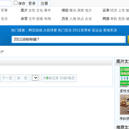
保存
军事
图片
女性
文化
事件
维权
曝光
调查
地方
证券
经济
上市
音乐
体育
文学
探索
奇闻
历史
人物
热点
企业
网游
单机
竞技
热门搜索：
网页游戏
火箭球赛
热门音乐
2011世界杯
亚运会
黄海军演
?"
图片文
下一页
末 页
共
0
条记录 10条/每页
柔性
孕妇
推荐文