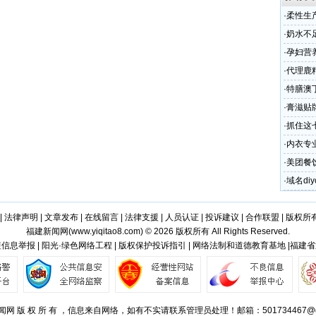
·
柔性生
艺，维生
·
奶水不
加工厂
·
孕妇营
品oem
·
代理鹿
·
特膳澳
信
·
膏滋贴
·
抓住这
·
内衣专
·
美团餐
笔数环比
·
域名diy
|
法律声明
|
文章发布
|
在线留言
|
法律支援
|
人员认证
|
投诉建议
|
合作联盟
|
版权所
福建新闻网(
www.yiqitao8.com
) © 2026 版权所有 All Rights Reserved.
信息举报 | 阳光·绿色网络工程 | 版权保护投诉指引 | 网络法制和道德教育基地 |福建
网 版 权 所 有 ，信息来自网络，如有不实请联系管理员处理！邮箱：501734467@q