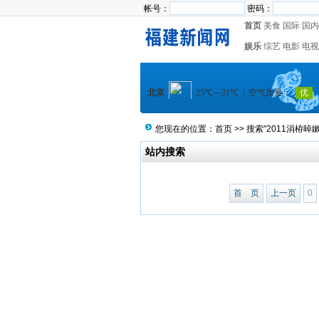
帐号：
密码：
首页
美食
国际
国内
娱乐
综艺
电影
电视
您现在的位置：
首页
>> 搜索"2011涓栫晫鏉
站内搜索
首 页
上一页
0