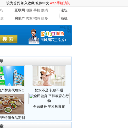
设为首页
加入收藏
繁体中文
wap手机访问
银行
互联网
电脑
手机
数码
论坛
健康
房地产
汽车
招聘
情爱
商机
章
生产酵素代餐粉O
奶水不足 乳腺不通
全民健身 平和教育在
营养特膳食品定制
章