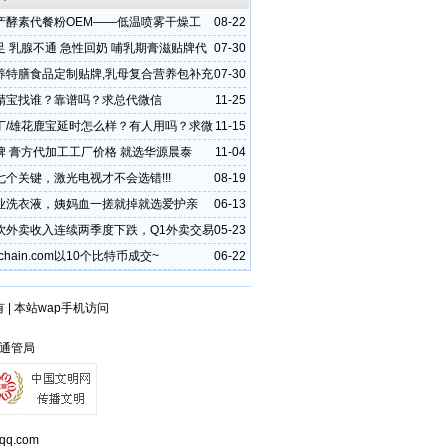
产酵素代餐粉OEM——低温喷雾干燥工
08-22
素C保留率≥95%
足 乳腺不通 急性回奶 哺乳期膏滋贴牌代
07-30
家
养特膳食品定制贴牌,乳母复合营养包补充
07-30
代工厂
精宝找谁？靠谱吗？求总代微信
11-25
丁/雄花鹿宝延时怎么样？有人用吗？求微
11-15
牌 膏方代加工工厂价格 就选华源晨泰
11-04
七个关键，激光电视才不会选错!!!
08-19
业洗衣液，姨妈血一搓就掉就选爱护亲
06-13
饮外卖收入连续两季度下跌，Q1外卖交易
05-23
降9%
chain.com以10个比特币成交~
06-22
有
|
本站wap手机访问
省通管局
q.com