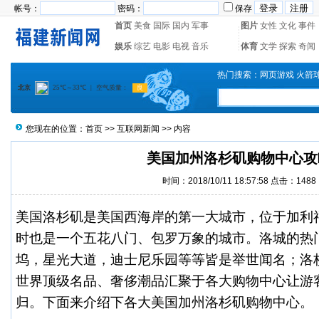
帐号：
密码：
保存
首页
美食
国际
国内
军事
图片
女性
文化
事件
娱乐
综艺
电影
电视
音乐
体育
文学
探索
奇闻
热门搜索：
网页游戏
火箭
您现在的位置：
首页
>>
互联网新闻
>> 内容
美国加州洛杉矶购物中心攻
时间：2018/10/11 18:57:58 点击：1488
美国洛杉矶是美国西海岸的第一大城市，位于加利
时也是一个五花八门、包罗万象的城市。洛城的热
坞，星光大道，迪士尼乐园等等皆是举世闻名；洛
世界顶级名品、奢侈潮品汇聚于各大购物中心让游
归。下面来介绍下各大美国
加州洛杉矶购物中心
。