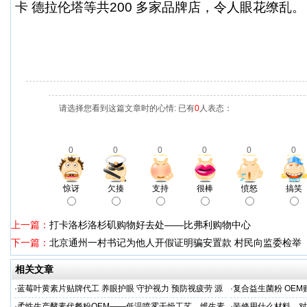
卡 德拉伦塔等共200 多家品牌店，令人眼花缭乱。
请选择您看到这篇文章时的心情: 已有
0
人表态：
0
0
0
0
0
0
惊讶
欠揍
支持
很棒
愤怒
搞笑
上一篇：
打卡洛杉洛杉矶购物好去处——比弗利购物中心
下一篇：
北京通州一村书记为他人开假证明骗安置款 村民向监委检举
相关文章
·
蓝莓叶黄素片贴牌代工 养眼护眼 守护视力 预防视疲劳 源
·
复合益生菌粉 OEM
头直供
业制造商
·
柔性生产酵素代餐粉OEM——低温喷雾干燥工艺，维生素
·
装修用什么材料，对