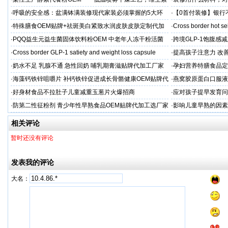
C保留率≥95%
·
呼吸的安全感：盆满钵满装修现代家装必须掌握的5大环
·
【0首付装修】银行
保准则
贷，月供少还30%！
·
特殊膳食OEM贴牌+祛斑美白紧致水润皮肤皮肤定制代加
·
Cross border hot se
工厂家
·
PQQ益生元益生菌固体饮料粉OEM 中老年人冻干粉活菌
·
跨境GLP-1饱腹感
粉贴牌代加工
·
Cross border GLP-1 satiety and weight loss capsule
·
提高孩子注意力 改善
·
奶水不足 乳腺不通 急性回奶 哺乳期膏滋贴牌代加工厂家
·
孕妇营养特膳食品定
工厂
·
海藻钙铁锌咀嚼片 补钙铁锌促进成长骨骼健康OEM贴牌代
·
燕窝胶原蛋白口服液
加工
牌
·
好身材食品不拉肚子儿童减重玉葱片火爆招商
·
应对孩子提早发育问
答案
·
防第二性征粉剂 青少年性早熟食品OEM贴牌代加工选厂家
·
影响儿童早熟的因素
代工厂
相关评论
暂时还没有评论
发表我的评论
大名：