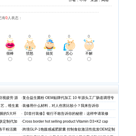
作者：不详 来源：网络
已有
0
人表态：
0
0
0
0
0
很棒
愤怒
搞笑
恶心
不解
防视疲劳 源
·
复合益生菌粉 OEM贴牌代加工 10 年源头工厂肠道调理专
业制造商
工艺，维生素
·
装修用什么材料，对人伤害比较小？我来告诉你
握的5大环
·
【0首付装修】银行不敢告诉你的秘密：这样申请装修
贷，月供少还30%！
肤定制代加
·
Cross border hot selling product Vitamin D3+K2 cap
人冻干粉活菌
·
跨境GLP-1饱腹感减肥胶囊 控制食欲激活性批发OEM定制