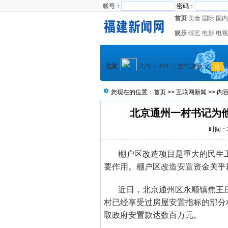
帐号：
密码：
首页
美食
国际
国内
娱乐
综艺
电影
电视
您现在的位置：
首页
>>
互联网新闻
>> 内
北京通州一村书记为
时间：20
棚户区改造项目是重大的民生
要作用。棚户区改造安置资金关乎
近日，北京通州区永顺镇焦王
村已经享受过房屋安置指标的部分
取政府安置款达数百万元。