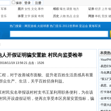
保存
军事
图片
女性
文化
事件
维权
曝光
调查
地方
证券
经济
上市
音乐
体育
文学
探索
奇闻
历史
人物
热点
企业
网游
单机
竞技
热门搜索：
网页游戏
火箭球赛
热门音乐
2011世界杯
亚运会
黄海军演
容
本类热
他人开假证明骗安置款 村民向监委检举
·
Your
18/11/19 13:56:21 点击：1526
问题解
·
易思ES
·
马化腾
工程，对于改善城市面貌、提升老百姓生活质感具有重
·
“双12
群众生产、生活，关乎百姓切身利益。
·
易思、p
庄村民实名举报该村村支书王某利用职务便利，为在该
·
打卡洛
村民开设虚假证明，使再次享受本区房屋安置指标，骗
·
全球可
·
千团大