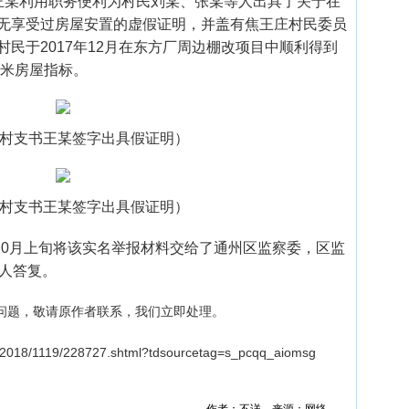
书王某利用职务便利为村民刘某、张某等人出具了关于在
无享受过房屋安置的虚假证明，并盖有焦王庄村民委员
民于2017年12月在东方厂周边棚改项目中顺利得到
平米房屋指标。
1村支书王某签字出具假证明）
2村支书王某签字出具假证明）
10月上旬将该实名举报材料交给了通州区监察委，区监
报人答复。
问题，敬请原作者联系，我们立即处理。
2018/1119/228727.shtml?tdsourcetag=s_pcqq_aiomsg