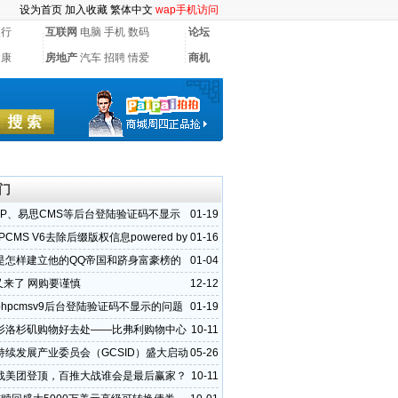
设为首页
加入收藏
繁体中文
wap手机访问
银行
互联网
电脑
手机
数码
论坛
健康
房地产
汽车
招聘
情爱
商机
门
PHP、易思CMS等后台登陆验证码不显示
01-19
决方法
PCMS V6去除后缀版权信息powered by
01-16
是怎样建立他的QQ帝国和跻身富豪榜的
01-04
”又来了 网购要谨慎
12-12
hpcmsv9后台登陆验证码不显示的问题
01-19
杉洛杉矶购物好去处——比弗利购物中心
10-11
持续发展产业委员会（GCSID）盛大启动
05-26
战美团登顶，百推大战谁会是最后赢家？
10-11