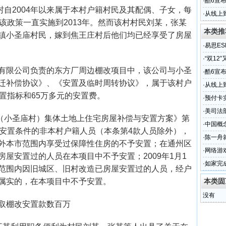
·
酷6宣
自2004年以来属于本村户籍村民及其配偶、子女，每
·
从线上
该政策一直实施到2013年。然而该村村民刘某，张某
本类推
镇小圣庙村民，嫁到焦王庄村后他们均已经享受了房屋
·
易思ES
·
“双12
团有限公司负责的东方厂周边棚改项目中，该公司与小圣
·
酷6宣
迁补偿协议》、《安置及临时周转协议》，属于该村户
·
从线上
置指标和65万多元的安置费。
·
预付卡
·
美司法
（小圣庙村）集体土地上住宅房屋补偿与安置方案》第
·
中国概
述安置条件的非本村户籍人员（本条第4款人员除外），
·
陈一舟
外本市范围内享受过保障性住房的不予安置；在通州区
·
网络游
屋安置过的人员在本项目中不予安置；2009年1月1
·
如家完
范围内因旧城区、旧村改造已房屋安置过的人员，经户
属实的，在本项目中不予安置。
本类固
没有
骗取棚改安置款数百万