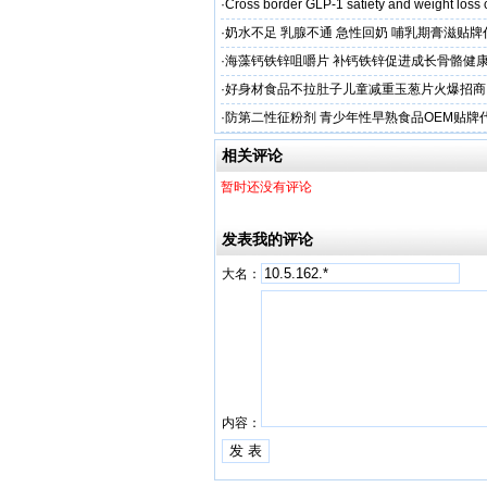
粉贴牌代加工
·
Cross border GLP-1 satiety and weight loss
·
奶水不足 乳腺不通 急性回奶 哺乳期膏滋贴
·
海藻钙铁锌咀嚼片 补钙铁锌促进成长骨骼健康
加工
·
好身材食品不拉肚子儿童减重玉葱片火爆招商
·
防第二性征粉剂 青少年性早熟食品OEM贴牌
相关评论
暂时还没有评论
发表我的评论
大名：
内容：