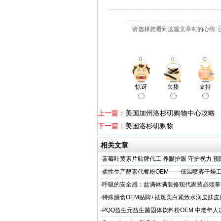
请选择您看到这篇文章时的心情: 
0
0
0
惊讶
欠揍
支持
上一篇：
美国加州洛杉矶购物中心攻略
下一篇：
美国洛杉矶购物
相关文章
·
蓝莓叶黄素片贴牌代工 养眼护眼 守护视力 预
头直供
·
柔性生产酵素代餐粉OEM——低温喷雾干燥
C保留率≥95%
·
呼吸的安全感：盆满钵满装修现代家装必须掌
保准则
·
特殊膳食OEM贴牌+祛斑美白紧致水润皮肤皮
工厂家
·
PQQ益生元益生菌固体饮料粉OEM 中老年