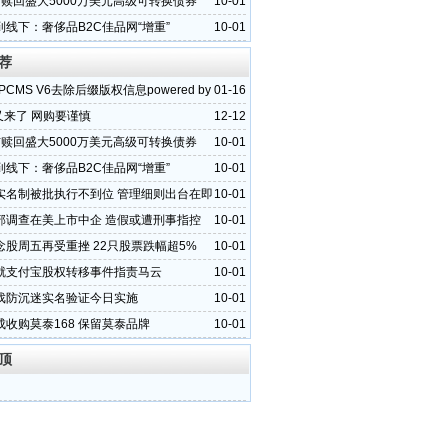
布赎回盛大5000万美元高级可转换债券
10-01
到线下：奢侈品B2C佳品网“增重”
10-01
荐
PCMS V6去除后缀版权信息powered by
01-16
”又来了 网购要谨慎
12-12
布赎回盛大5000万美元高级可转换债券
10-01
到线下：奢侈品B2C佳品网“增重”
10-01
实名制被批执行不到位 管理细则出台在即
10-01
部调查在美上市中企 造假或遭刑事指控
10-01
念股周五再受重挫 22只股票跌幅超5%
10-01
就支付宝股权转移事件指责马云
10-01
戏防沉迷实名验证今日实施
10-01
成收购莫泰168 保留莫泰品牌
10-01
顶