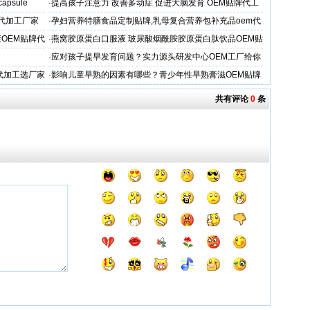
 capsule
·
提高孩子注意力 改善多动症 促进大脑发育 OEM贴牌代工
牌代加工厂家
·
孕妇营养特膳食品定制贴牌,乳母复合营养包补充品oem代
工厂
OEM贴牌代
·
燕窝胶原蛋白口服液 玻尿酸烟酰胺胶原蛋白肽饮品OEM贴
牌
·
应对孩子提早发育问题？实力源头研发中心OEM工厂给你
答案
代加工选厂家
·
影响儿童早熟的因素有哪些？青少年性早熟膏滋OEM贴牌
代工厂
共有评论
0
条