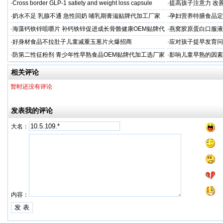
粉贴牌代加工
·
Cross border GLP-1 satiety and weight loss capsule
·
提高孩子注意力 改善
·
奶水不足 乳腺不通 急性回奶 哺乳期膏滋贴牌代加工厂家
·
孕妇营养特膳食品定
工厂
·
海藻钙铁锌咀嚼片 补钙铁锌促进成长骨骼健康OEM贴牌代
·
燕窝胶原蛋白口服液
加工
牌
·
好身材食品不拉肚子儿童减重玉葱片火爆招商
·
应对孩子提早发育问
答案
·
防第二性征粉剂 青少年性早熟食品OEM贴牌代加工选厂家
·
影响儿童早熟的因素
代工厂
相关评论
暂时还没有评论
发表我的评论
大名：
内容：