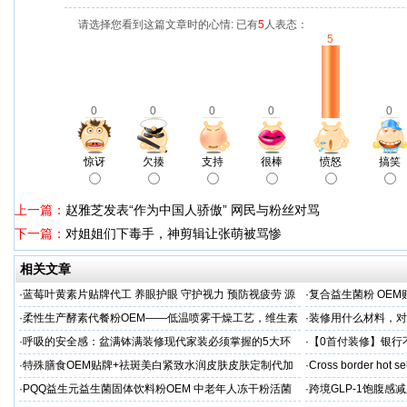
请选择您看到这篇文章时的心情: 已有
5
人表态：
5
0
0
0
0
0
惊讶
欠揍
支持
很棒
愤怒
搞笑
上一篇：
赵雅芝发表“作为中国人骄傲” 网民与粉丝对骂
下一篇：
对姐姐们下毒手，神剪辑让张萌被骂惨
相关文章
·
蓝莓叶黄素片贴牌代工 养眼护眼 守护视力 预防视疲劳 源
·
复合益生菌粉 OEM
头直供
业制造商
·
柔性生产酵素代餐粉OEM——低温喷雾干燥工艺，维生素
·
装修用什么材料，对
C保留率≥95%
·
呼吸的安全感：盆满钵满装修现代家装必须掌握的5大环
·
【0首付装修】银行
保准则
贷，月供少还30%！
·
特殊膳食OEM贴牌+祛斑美白紧致水润皮肤皮肤定制代加
·
Cross border hot se
工厂家
·
PQQ益生元益生菌固体饮料粉OEM 中老年人冻干粉活菌
·
跨境GLP-1饱腹感