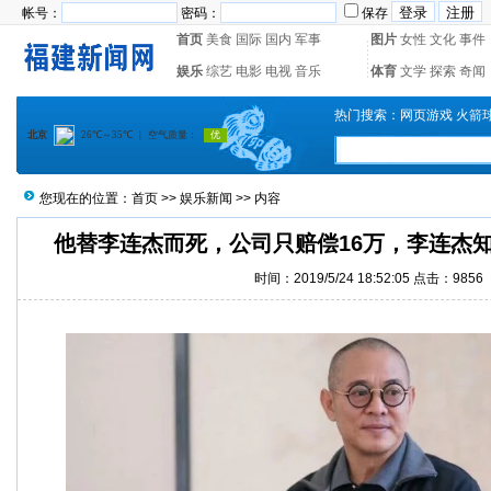
帐号：
密码：
保存
首页
美食
国际
国内
军事
图片
女性
文化
事件
娱乐
综艺
电影
电视
音乐
体育
文学
探索
奇闻
热门搜索：
网页游戏
火箭
您现在的位置：
首页
>>
娱乐新闻
>> 内容
他替李连杰而死，公司只赔偿16万，李连杰知
时间：2019/5/24 18:52:05 点击：9856