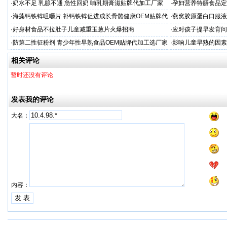
·
奶水不足 乳腺不通 急性回奶 哺乳期膏滋贴牌代加工厂家
·
孕妇营养特膳食品定
工厂
·
海藻钙铁锌咀嚼片 补钙铁锌促进成长骨骼健康OEM贴牌代
·
燕窝胶原蛋白口服液
加工
牌
·
好身材食品不拉肚子儿童减重玉葱片火爆招商
·
应对孩子提早发育问
答案
·
防第二性征粉剂 青少年性早熟食品OEM贴牌代加工选厂家
·
影响儿童早熟的因素
代工厂
相关评论
暂时还没有评论
发表我的评论
大名：
内容：