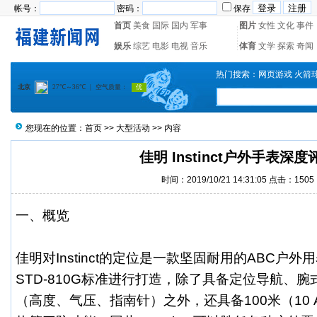
帐号：
密码：
保存
首页
美食
国际
国内
军事
图片
女性
文化
事件
娱乐
综艺
电影
电视
音乐
体育
文学
探索
奇闻
热门搜索：
网页游戏
火箭
您现在的位置：
首页
>>
大型活动
>> 内容
佳明 Instinct户外手表深度
时间：2019/10/21 14:31:05 点击：1505
一、概览
佳明对Instinct的定位是一款坚固耐用的ABC户外用
STD-810G标准进行打造，除了具备定位导航、腕
（高度、气压、指南针）之外，还具备100米（10 