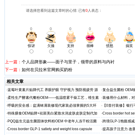
请选择您看到这篇文章时的心情: 已有
0
人表态：
0
0
0
0
0
0
惊讶
欠揍
支持
很棒
愤怒
搞笑
上一篇：
个人品牌形象——面子与里子，领带的原料与内衬
下一篇：
如何在贝拉米官网购买奶粉
相关文章
·
蓝莓叶黄素片贴牌代工 养眼护眼 守护视力 预防视疲劳 源
·
复合益生菌粉 OEM
头直供
业制造商
·
柔性生产酵素代餐粉OEM——低温喷雾干燥工艺，维生素
·
装修用什么材料，对
C保留率≥95%
·
呼吸的安全感：盆满钵满装修现代家装必须掌握的5大环
·
【0首付装修】银行
保准则
贷，月供少还30%！
·
特殊膳食OEM贴牌+祛斑美白紧致水润皮肤皮肤定制代加
·
Cross border hot se
工厂家
·
PQQ益生元益生菌固体饮料粉OEM 中老年人冻干粉活菌
·
跨境GLP-1饱腹感
粉贴牌代加工
·
Cross border GLP-1 satiety and weight loss capsule
·
提高孩子注意力 改善