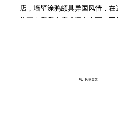
店，墙壁涂鸦颇具异国风情，在
停下来逛逛小店或喝点东西，而
要比普吉岛海滩边便宜
展开阅读全文