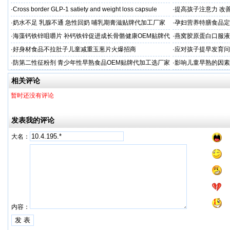
粉贴牌代加工
·
Cross border GLP-1 satiety and weight loss capsule
·
提高孩子注意力 改善
·
奶水不足 乳腺不通 急性回奶 哺乳期膏滋贴牌代加工厂家
·
孕妇营养特膳食品定
工厂
·
海藻钙铁锌咀嚼片 补钙铁锌促进成长骨骼健康OEM贴牌代
·
燕窝胶原蛋白口服液
加工
牌
·
好身材食品不拉肚子儿童减重玉葱片火爆招商
·
应对孩子提早发育问
答案
·
防第二性征粉剂 青少年性早熟食品OEM贴牌代加工选厂家
·
影响儿童早熟的因素
代工厂
相关评论
暂时还没有评论
发表我的评论
大名：
内容：