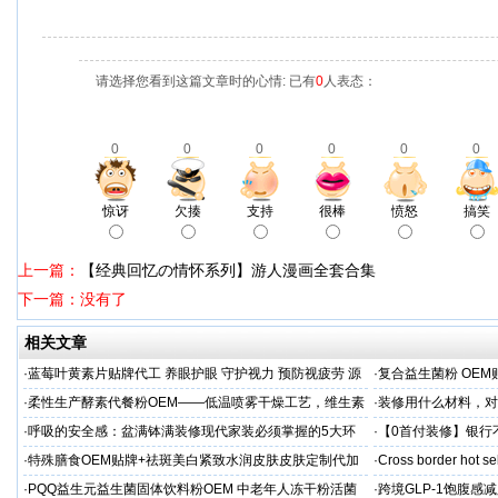
请选择您看到这篇文章时的心情: 已有
0
人表态：
0
0
0
0
0
0
惊讶
欠揍
支持
很棒
愤怒
搞笑
上一篇：
【经典回忆の情怀系列】游人漫画全套合集
下一篇：没有了
相关文章
·
蓝莓叶黄素片贴牌代工 养眼护眼 守护视力 预防视疲劳 源
·
复合益生菌粉 OEM
头直供
业制造商
·
柔性生产酵素代餐粉OEM——低温喷雾干燥工艺，维生素
·
装修用什么材料，对
C保留率≥95%
·
呼吸的安全感：盆满钵满装修现代家装必须掌握的5大环
·
【0首付装修】银行
保准则
贷，月供少还30%！
·
特殊膳食OEM贴牌+祛斑美白紧致水润皮肤皮肤定制代加
·
Cross border hot se
工厂家
·
PQQ益生元益生菌固体饮料粉OEM 中老年人冻干粉活菌
·
跨境GLP-1饱腹感