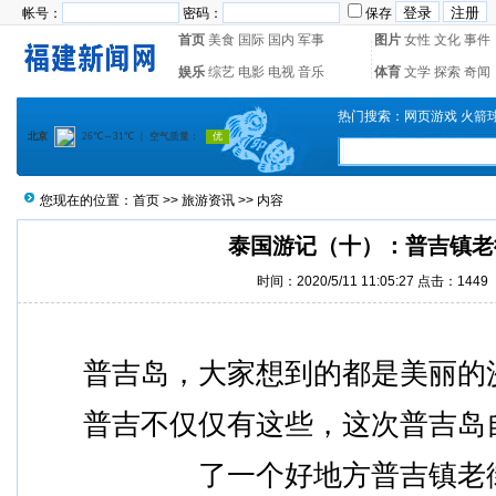
帐号：
密码：
保存
首页
美食
国际
国内
军事
图片
女性
文化
事件
娱乐
综艺
电影
电视
音乐
体育
文学
探索
奇闻
热门搜索：
网页游戏
火箭
您现在的位置：
首页
>>
旅游资讯
>> 内容
泰国游记（十）：普吉镇老
时间：2020/5/11 11:05:27 点击：1449
普吉岛，大家想到的都是美丽的
普吉不仅仅有这些，这次普吉岛
了一个好地方普吉镇老