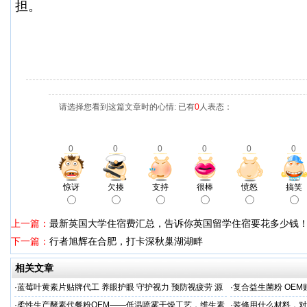
担。
请选择您看到这篇文章时的心情: 已有
0
人表态：
0
0
0
0
0
0
惊讶
欠揍
支持
很棒
愤怒
搞笑
上一篇：
最新英国大学住宿费汇总，告诉你英国留学住宿要花多少钱
下一篇：
行者旭辉在合肥，打卡深秋巢湖湖畔
相关文章
·
蓝莓叶黄素片贴牌代工 养眼护眼 守护视力 预防视疲劳 源
·
复合益生菌粉 OEM
头直供
业制造商
·
柔性生产酵素代餐粉OEM——低温喷雾干燥工艺，维生素
·
装修用什么材料，对