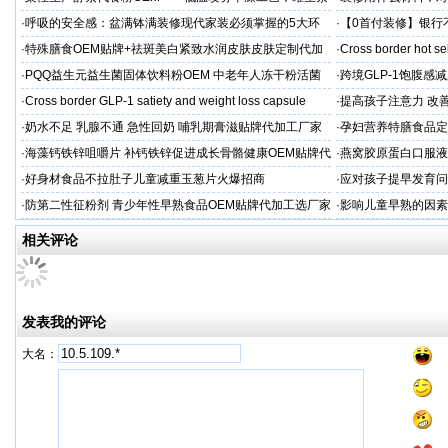
C保留率≥95%
·
呼吸的安全感：盆满钵满装修现代家装必须掌握的5大环
·
【0首付装修】银行
保准则
贷，月供少还30%！
·
特殊膳食OEM贴牌+祛斑美白紧致水润皮肤皮肤定制代加
·
Cross border hot se
工厂家
·
PQQ益生元益生菌固体饮料粉OEM 中老年人冻干粉活菌
·
跨境GLP-1饱腹感
粉贴牌代加工
·
Cross border GLP-1 satiety and weight loss capsule
·
提高孩子注意力 改善
·
奶水不足 乳腺不通 急性回奶 哺乳期膏滋贴牌代加工厂家
·
孕妇营养特膳食品定
工厂
·
海藻钙铁锌咀嚼片 补钙铁锌促进成长骨骼健康OEM贴牌代
·
燕窝胶原蛋白口服液
加工
牌
·
好身材食品不拉肚子儿童减重玉葱片火爆招商
·
应对孩子提早发育问
答案
·
防第二性征粉剂 青少年性早熟食品OEM贴牌代加工选厂家
·
影响儿童早熟的因素
代工厂
相关评论
发表我的评论
大名：