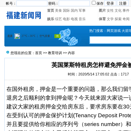
帐号：
密码：
保存
首页
美食
国际
国内
军事
图片
女性
文化
事件
娱乐
综艺
电影
电视
音乐
体育
文学
探索
奇闻
热门搜索：
网页游戏
火箭
您现在的位置：
首页
>>
教育培训
>> 内容
英国莱斯特租房怎样避免押金
时间：2020/5/14 17:05:02 点击：1717
在国外租房，押金是一个重要的问题，那么我们留
退房之后顺利的拿到押金呢？今天就来跟大家说一
建议大家的租房押金交给房东后，要求房东要在30
在受到认可的押金保护计划(Tenancy Deposit Prote
并且要提供给你相应的序列号（series numbe