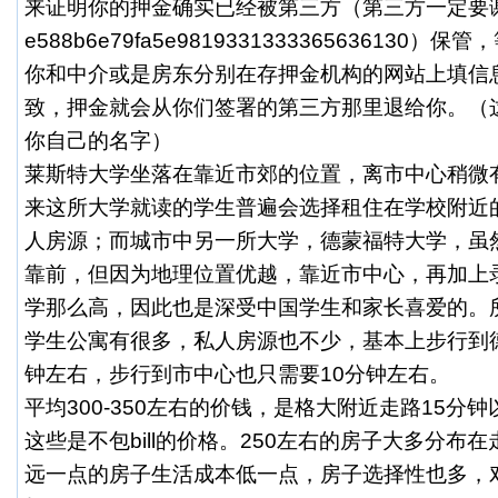
来证明你的押金确实已经被第三方（第三方一定要谢你
e588b6e79fa5e9819331333365636130
你和中介或是房东分别在存押金机构的网站上填信
致，押金就会从你们签署的第三方那里退给你。（
你自己的名字）
莱斯特大学坐落在靠近市郊的位置，离市中心稍微
来这所大学就读的学生普遍会选择租住在学校附近
人房源；而城市中另一所大学，德蒙福特大学，虽
靠前，但因为地理位置优越，靠近市中心，再加上
学那么高，因此也是深受中国学生和家长喜爱的。
学生公寓有很多，私人房源也不少，基本上步行到
钟左右，步行到市中心也只需要10分钟左右。
平均300-350左右的价钱，是格大附近走路15分
这些是不包bill的价格。250左右的房子大多分布
远一点的房子生活成本低一点，房子选择性也多，