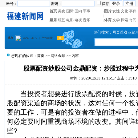
帐号：
密码：
保存
首页
美食
国际
国内
军事
图片
女性
文化
事件
娱乐
综艺
电影
电视
音乐
体育
文学
探索
奇闻
热门搜索：
网页游戏
火箭
您现在的位置：
首页
>>
网络金融
>> 内容
股票配资炒股公司金鼎配资：炒股过程中
时间：2020/12/13 12:16:17 点击：1510
当投资者想要进行股票配资的时侯，投
股配资渠道的商场的状况，这对任何一个投
要的工作，可是有的投资者在做的进程中，
何必定要时间重视商场环境的改变。其间详
些?