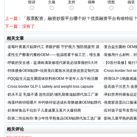
惊讶
欠揍
支持
很棒
愤怒
搞笑
上一篇：
「股票配资」融资炒股平台哪个好？优质融资平台有啥特征
下一篇：没有了
相关文章
·
蓝莓叶黄素片贴牌代工 养眼护眼 守护视力 预防视疲劳 源
·
复合益生菌粉 OEM
头直供
业制造商
·
柔性生产酵素代餐粉OEM——低温喷雾干燥工艺，维生素
·
装修用什么材料，对
C保留率≥95%
·
呼吸的安全感：盆满钵满装修现代家装必须掌握的5大环
·
【0首付装修】银行
保准则
贷，月供少还30%！
·
特殊膳食OEM贴牌+祛斑美白紧致水润皮肤皮肤定制代加
·
Cross border hot se
工厂家
·
PQQ益生元益生菌固体饮料粉OEM 中老年人冻干粉活菌
·
跨境GLP-1饱腹感
粉贴牌代加工
·
Cross border GLP-1 satiety and weight loss capsule
·
提高孩子注意力 改善
·
奶水不足 乳腺不通 急性回奶 哺乳期膏滋贴牌代加工厂家
·
孕妇营养特膳食品定
工厂
·
海藻钙铁锌咀嚼片 补钙铁锌促进成长骨骼健康OEM贴牌代
·
燕窝胶原蛋白口服液
加工
牌
·
好身材食品不拉肚子儿童减重玉葱片火爆招商
·
应对孩子提早发育问
答案
·
防第二性征粉剂 青少年性早熟食品OEM贴牌代加工选厂家
·
影响儿童早熟的因素
代工厂
相关评论