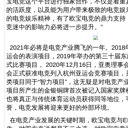
宝电竞这个平台进行独家合作，不仅是看重
的活跃度，以及能为用户带来极致的电竞娱
的电竞娱乐精神，有了欧宝电竞的鼎力支持，
竞迷中的影响力必将进一步提升。”
2021年必将是电竞产业腾飞的一年。201
运会的表演项目，2019年举办的第三十届
式比赛项目， 2020年12月16日，亚奥理事
会正式获准电竞列入杭州亚运会竞赛项目，
类项目同于“智力项目”，这无疑是对电竞产
项目所产生的金银铜牌首次被记入国家奖牌
也将真正与传统体育运动员获得同等地位，
誉，电竞发展将迎来更好的外部环境。
在电竞产业发展的关键时期，欧宝电竞与E