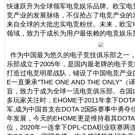
快速跃升为全球领军电竞娱乐品牌。欧宝电
竞产业的发展脉络，不仅抢占了电竞产业的
来自全球的大批忠实电竞粉丝。未来，欧宝
领域，致力于成长为用户最依赖的电竞娱乐
作为中国最为悠久的电子竞技俱乐部之一，
乐部成立于2005年，是国内最老牌的电子
打造过电竞明星战队，铺设了中国电竞产业的
E一直秉承"THE ONE AND THE ONL
旨，致力于成为全球一流电竞俱乐部。在国内
多玩家关注时，EHOME于2011年拿下DOT
军,成为中国首支在DOTA 2国际赛事中勇
年发展，今天的EHOME更是维持着其DOTA
位，2020年一连拿下DPL-CDA职业联赛两