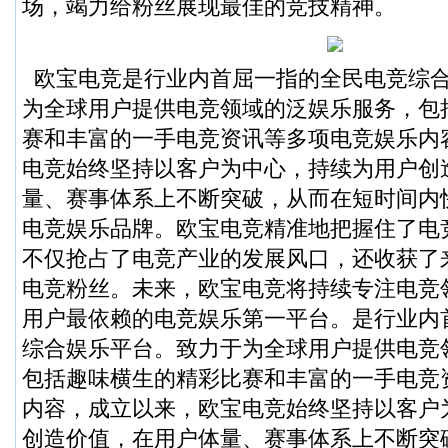
场，竭力给粉丝展现最佳的竞技精神。
欧宝电竞是行业内首屈一指的全民电竞综
为全球用户提供电竞领域的泛娱乐服务，包
赛和丰富的一手电竞资讯等多项电竞娱乐内
电竞始终坚持以客户为中心，持续为用户创
量、赛事体系上不断突破，从而在短时间内
电竞娱乐品牌。欧宝电竞精准地把握住了电
不仅抢占了电竞产业的发展风口，还收获了
电竞粉丝。未来，欧宝电竞将持续专注电竞
用户最依赖的电竞娱乐第一平台。是行业内
综合娱乐平台。致力于为全球用户提供电竞
包括趣味横生的精彩比赛和丰富的一手电竞
内容，成立以来，欧宝电竞始终坚持以客户
创造价值，在用户体量、赛事体系上不断突