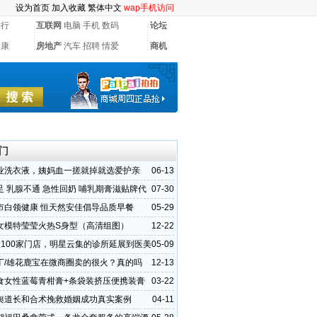
设为首页
加入收藏
繁体中文
wap手机访问
银行
互联网
电脑
手机
数码
论坛
健康
房地产
汽车
招聘
情爱
商机
门
业洗衣液，姨妈血一搓就掉就选爱护亲
06-13
足 乳腺不通 急性回奶 哺乳期膏滋贴牌代
07-30
家
市白领健康 恒天然安佳倡导品质早餐
05-29
女模特莹莹火热S身型（高清组图）
12-22
设100家门店，明星云集的诊所延展到医美
05-09
丁/雄花鹿宝在微商圈卖的很火？真的吗
12-13
食女性蓝莓青柑膏+条袋装挤压便携装膏
03-22
贴牌代加工
舆道长和合术挽救婚姻成功真实案例
04-11