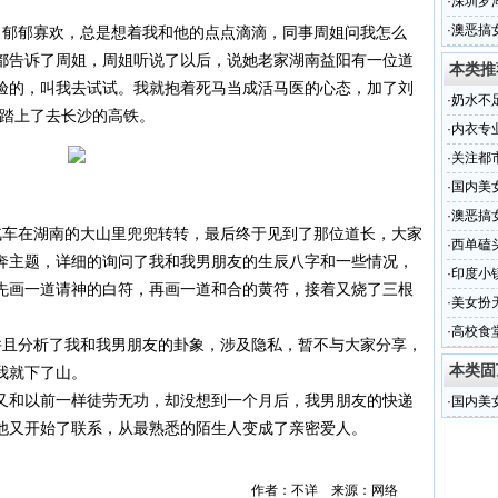
·
深圳罗
店会所
·
澳恶搞
郁郁寡欢，总是想着我和他的点点滴滴，同事周姐问我怎么
酒店休
都告诉了周姐，周姐听说了以后，说她老家湖南益阳有一位道
本类推
验的，叫我去试试。我就抱着死马当成活马医的心态，加了刘
·
奶水不
踏上了去长沙的高铁。
加工厂
·
内衣专
·
关注都
·
国内美
·
澳恶搞
车在湖南的大山里兜兜转转，最后终于见到了那位道长，大家
·
西单磕
奔主题，详细的询问了我和我男朋友的生辰八字和一些情况，
·
印度小
先画一道请神的白符，再画一道和合的黄符，接着又烧了三根
·
美女扮
·
高校食
且分析了我和我男朋友的卦象，涉及隐私，暂不与大家分享，
本类固
我就下了山。
又和以前一样徒劳无功，却没想到一个月后，我男朋友的快递
·
国内美
他又开始了联系，从最熟悉的陌生人变成了亲密爱人。
作者：不详 来源：网络