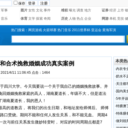
保存
军事
图片
女性
文化
事件
维权
曝光
调查
地方
证券
经济
上市
音乐
体育
文学
探索
奇闻
历史
人物
热点
企业
网游
单机
竞技
热门搜索：
网页游戏
火箭球赛
热门音乐
2011世界杯
亚运会
黄海军演
本类热
和合术挽救婚姻成功真实案例
·
内衣专
021/4/11 11:06:45 点击：1464
·
奶水不
加工厂
·
关注都
于四川大学。今天我要说一个关于我自己的婚姻挽救故事。并
·
国内美
挽回婚姻挽救家庭的高人，湖南夏道长，年级不大，但是道法
·
5年开
了湖南夏道长，我的恩人！
全生态
·
特膳澳
最高的道教店， 将我们的出生日期，和地址发给师傅后。 师傅
·
特殊膳
字路口焚烧。期间不能和任何人发生关系，和不能见血。 周期4
滋膏方
·
做刘祖
每一次与前任关系发生微妙转变时， 对应的时间周期点都是7