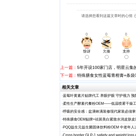
请选择您看到这篇文章时的心情: 
0
0
0
惊讶
欠揍
支持
上一篇：
5年开设100家门店，明星云
下一篇：
特殊膳食女性蓝莓青柑膏+条袋
相关文章
·
蓝莓叶黄素片贴牌代工 养眼护眼 守护视力 预
头直供
·
柔性生产酵素代餐粉OEM——低温喷雾干燥
C保留率≥95%
·
呼吸的安全感：盆满钵满装修现代家装必须掌
保准则
·
特殊膳食OEM贴牌+祛斑美白紧致水润皮肤皮
工厂家
·
PQQ益生元益生菌固体饮料粉OEM 中老年
粉贴牌代加工
·
Cross border GLP-1 satiety and weight loss