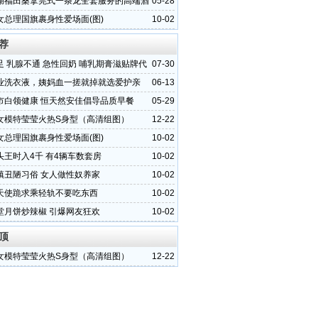
湖福田桑拿莞式一条龙全套服务的高端酒
05-28
深圳福田罗湖莞式桑拿一条龙大保健全套服务的
女总理国旗裹身性爱场面(图)
10-02
闲会
荐
足 乳腺不通 急性回奶 哺乳期膏滋贴牌代
07-30
家
业洗衣液，姨妈血一搓就掉就选爱护亲
06-13
市白领健康 恒天然安佳倡导品质早餐
05-29
女模特莹莹火热S身型（高清组图）
12-22
女总理国旗裹身性爱场面(图)
10-02
头王时入4千 有4辆车数套房
10-02
镇丑陋习俗 女人做性奴养家
10-02
天使跪求乘轻轨不要吃东西
10-02
堂月饼炒辣椒 引爆网友狂欢
10-02
顶
女模特莹莹火热S身型（高清组图）
12-22