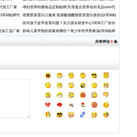
牌代加工厂家
·
孕妇营养特膳食品定制贴牌,乳母复合营养包补充品oem代
工厂
OEM贴牌代
·
燕窝胶原蛋白口服液 玻尿酸烟酰胺胶原蛋白肽饮品OEM贴
牌
·
应对孩子提早发育问题？实力源头研发中心OEM工厂给你
答案
代加工选厂家
·
影响儿童早熟的因素有哪些？青少年性早熟膏滋OEM贴牌
代工厂
共有评论
0
条