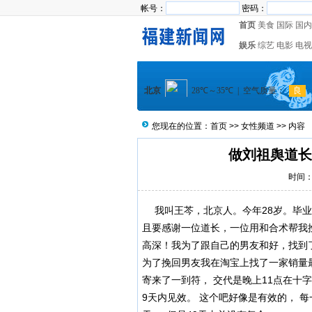
帐号：
密码：
首页
美食
国际
国内
娱乐
综艺
电影
电视
您现在的位置：
首页
>>
女性频道
>> 内容
做刘祖舆道长
时间：2
我叫王芩，北京人。今年28岁。毕业
且要感谢一位道长，一位用和合术帮我
高深！我为了跟自己的男友和好，找到
为了挽回男友我在淘宝上找了一家销量
寄来了一到符， 交代是晚上11点在十
9天内见效。 这个吧好像是有效的， 