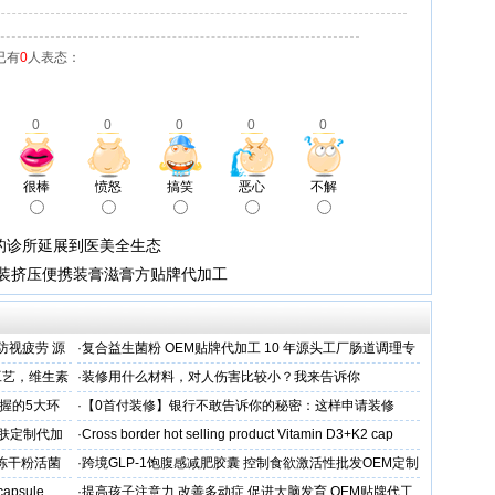
已有
0
人表态：
0
0
0
0
0
很棒
愤怒
搞笑
恶心
不解
集的诊所延展到医美全生态
装挤压便携装膏滋膏方贴牌代加工
防视疲劳 源
·
复合益生菌粉 OEM贴牌代加工 10 年源头工厂肠道调理专
业制造商
工艺，维生素
·
装修用什么材料，对人伤害比较小？我来告诉你
握的5大环
·
【0首付装修】银行不敢告诉你的秘密：这样申请装修
贷，月供少还30%！
肤定制代加
·
Cross border hot selling product Vitamin D3+K2 cap
人冻干粉活菌
·
跨境GLP-1饱腹感减肥胶囊 控制食欲激活性批发OEM定制
 capsule
·
提高孩子注意力 改善多动症 促进大脑发育 OEM贴牌代工