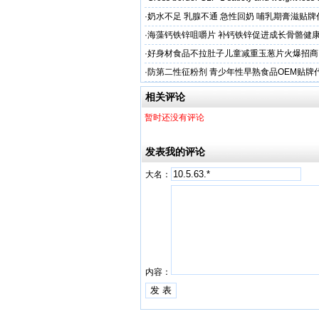
·
奶水不足 乳腺不通 急性回奶 哺乳期膏滋贴
·
海藻钙铁锌咀嚼片 补钙铁锌促进成长骨骼健康
加工
·
好身材食品不拉肚子儿童减重玉葱片火爆招商
·
防第二性征粉剂 青少年性早熟食品OEM贴牌
相关评论
暂时还没有评论
发表我的评论
大名：
内容：