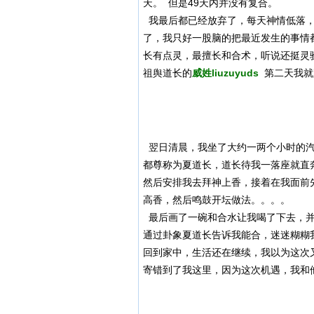
天。 但是49天内并没有复合。
我最后都已经放弃了，每天神情低落，
了，我只好一股脑的把最近发生的事情
长有点灵，最擅长和合术，听说还挺灵
祖舆道长的
威姓liuzuyuds
第二天我就
翌日清晨，我坐了大约一两个小时的汽
都尊称为夏道长，道长待我一落座就直
然后安排我去拜神上香，接着在我面前
高香，然后鸣鼓开坛做法。。。。
最后画了一碗和合水让我喝了下去，并
通过卦象夏道长告诉我能合，迷迷糊糊
回到家中，生活还在继续，我以为这次
寄错到了我这里，因为这次机遇，我和