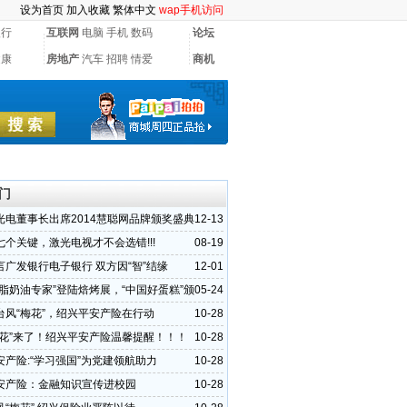
设为首页
加入收藏
繁体中文
wap手机访问
银行
互联网
电脑
手机
数码
论坛
健康
房地产
汽车
招聘
情爱
商机
门
光电董事长出席2014慧聪网品牌颁奖盛典
12-13
）
七个关键，激光电视才不会选错!!!
08-19
言广发银行电子银行 双方因“智”结缘
12-01
乳脂奶油专家”登陆焙烤展，“中国好蛋糕”颁
05-24
举办
台风“梅花”，绍兴平安产险在行动
10-28
梅花”来了！绍兴平安产险温馨提醒！！！
10-28
安产险:“学习强国”为党建领航助力
10-28
安产险：金融知识宣传进校园
10-28