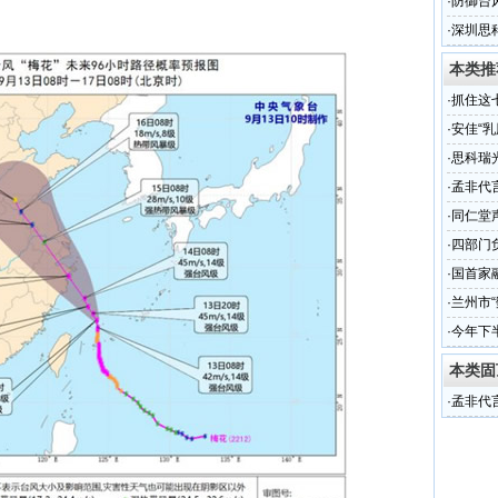
·
防御台
·
深圳思
本类推
·
抓住这
·
安佳“
奖圆满
·
思科瑞
（组图
·
孟非代
·
同仁堂
·
四部门
·
国首家
·
兰州市“
·
今年下
本类固
·
孟非代