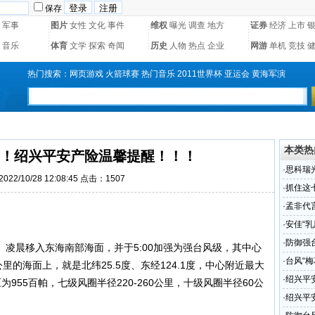
保存
军事
图片
女性
文化
事件
维权
曝光
调查
地方
证券
经济
上市
音乐
体育
文学
探索
奇闻
历史
人物
热点
企业
网游
单机
竞技
热门搜索：
网页游戏
火箭球赛
热门音乐
2011世界杯
亚运会
黄海军演
本类热
了！绍兴平安产险温馨提醒！！！
·
思科瑞
22/10/28 12:08:45 点击：1507
（组图
·
抓住这
·
孟非代
·
安佳“
奖圆满
·
防御强
日）凌晨移入东海南部海面，并于5:00加强为强台风级，其中心
·
台风“
里的海面上，就是北纬25.5度、东经124.1度，中心附近最大
·
绍兴平
为955百帕，七级风圈半径220-260公里，十级风圈半径60公
·
绍兴平