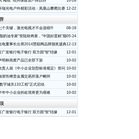
风“梅花” 绍兴保险业严阵以待
10-28
科瑞光电户外精彩活动：凤凰山攀爬比赛
12-22
荐
七个关键，激光电视才不会选错!!!
08-19
乳脂奶油专家”登陆焙烤展，“中国好蛋糕”颁
05-24
举办
光电董事长出席2014慧聪网品牌颁奖盛典
12-13
）
言广发银行电子银行 双方因“智”结缘
12-01
声明称燕窝产品已全部下架
10-02
负责人就《中小企业划型标准规定》答问
10-02
融资性稀贵金属交易所落户郴州
10-02
数字城关133工程”正式启动
10-02
半年中小企业的处境将更为艰难
10-02
顶
言广发银行电子银行 双方因“智”结缘
12-01