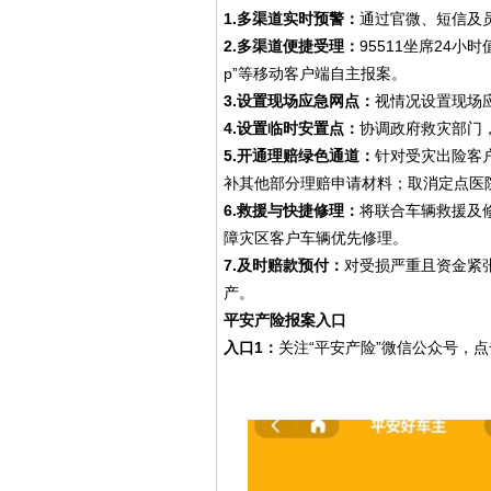
1.多渠道实时预警：
通过官微、短信及
2.多渠道便捷受理：
95511坐席24小
p”等移动客户端自主报案。
3.设置现场应急网点：
视情况设置现场
4.设置临时安置点：
协调政府救灾部门
5.开通理赔绿色通道：
针对受灾出险客
补其他部分理赔申请材料；取消定点医
6.救援与快捷修理：
将联合车辆救援及
障灾区客户车辆优先修理。
7.及时赔款预付：
对受损严重且资金紧
产。
平安产险
报案入口
入口1：
关注“平安产险”微信公众号，点