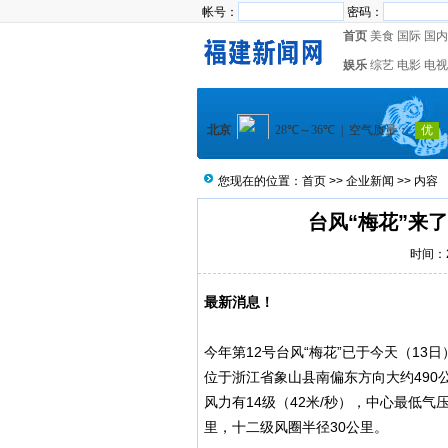
帐号：
密码：
首页
美食
国际
国内
娱乐
综艺
电影
电视
您现在的位置：
首页
>>
企业新闻
>> 内容
台风“梅花”来
时间：20
最新消息！
今年第12号台风“梅花”已于今天（13
位于浙江省象山县南偏东方向大约490公
风力有14级（42米/秒），中心最低气压
里，十二级风圈半径30公里。