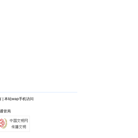
有
|
本站wap手机访问
省通管局