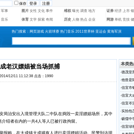
保存
军事
图片
女性
文化
事件
维权
曝光
调查
地方
证券
经济
上市
音乐
体育
文学
探索
奇闻
历史
人物
热点
企业
网游
单机
竞技
热门搜索：
网页游戏
火箭球赛
热门音乐
2011世界杯
亚运会
黄海军演
本类热
成老汉嫖娼被当场抓捕
·
德茂堂
14/12/11 11:12:38 点击：1990
·
他曾是
风月片
·
信宜市
·
信宜大
·
信宜岑
·
实拍包
公安局治安出入境管理大队二中队在捣毁一卖淫嫖娼场所，其中
段的现
·
砺儒中
括介绍者在内的一共4人
等人已被行政拘留。
·
信宜绿
举报称，在大成镇大成墟有人进行卖淫嫖娼活动。民警到达现