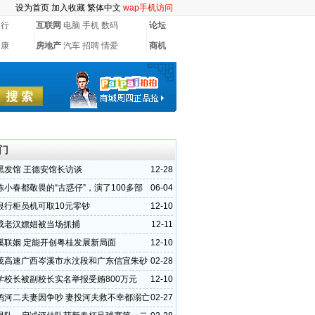
设为首页
加入收藏
繁体中文
wap手机访问
银行
互联网
电脑
手机
数码
论坛
健康
房地产
汽车
招聘
情爱
商机
门
黑发馆 王德安馆长访谈
12-28
陈小春都敬畏的“古惑仔”，演了100多部
06-04
，如今没人认识
银行柜员机可取10元零钞
12-10
成老汉嫖娼被当场抓捕
12-11
溪联姻 定能开创粤桂发展新局面
12-10
茂高速广西岑溪市水汶段和广东信宜朱砂
02-28
状
学校长被副校长实名举报受贿800万元
12-10
鸦河二夫妻因争吵 妻投河夫救不幸都溺亡
02-27