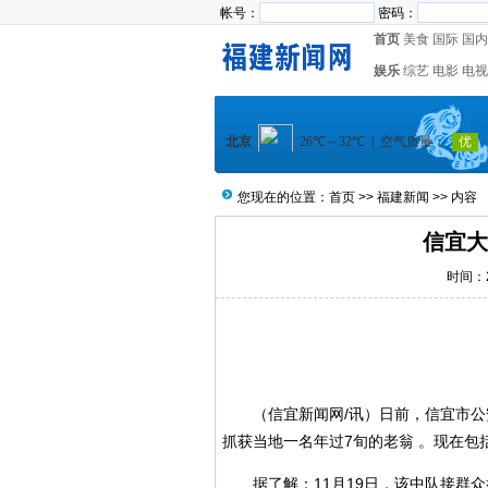
帐号：
密码：
首页
美食
国际
国内
娱乐
综艺
电影
电视
您现在的位置：
首页
>>
福建新闻
>> 内容
信宜大
时间：20
（
信宜新闻
网/讯）日前，信宜市
抓获当地一名年过7旬的老翁 。现在包
据了解：11月19日，该中队接群众