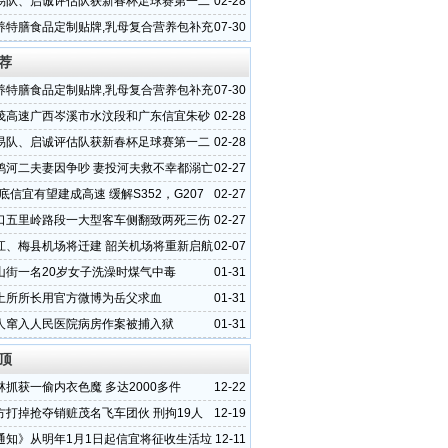
易队、启诚评估队获新春杯足球赛第一二
02-28
养特膳食品定制贴牌,乳母复合营养包补充
07-30
代工厂
荐
养特膳食品定制贴牌,乳母复合营养包补充
07-30
代工厂
茂高速广西岑溪市水汶段和广东信宜朱砂
02-28
状
易队、启诚评估队获新春杯足球赛第一二
02-28
鸦河二夫妻因争吵 妻投河夫救不幸都溺亡
02-27
年底信宜有望建成高速 缓解S352，G207
02-27
压
口五里岭路段一大型客车侧翻致两死三伤
02-27
江、梅县机场将迁建 韶关机场将重新启航
02-07
山街一名20岁女子洗澡时煤气中毒
01-31
土所所长用官方微博为岳父求血
01-31
人窜入人民医院病房作案被捕入狱
01-31
顶
林抓获一偷内衣色魔 多达2000多件
12-22
方打掉抢夺销赃茂名飞车团伙 刑拘19人
12-19
通知》从明年1月1日起信宜将征收生活垃
12-11