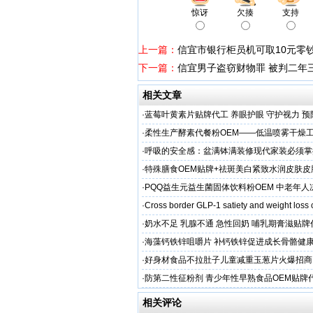
惊讶
欠揍
支持
上一篇：
信宜市银行柜员机可取10元零
下一篇：
信宜男子盗窃财物罪 被判二年
相关文章
·
蓝莓叶黄素片贴牌代工 养眼护眼 守护视力 预
头直供
·
柔性生产酵素代餐粉OEM——低温喷雾干燥
C保留率≥95%
·
呼吸的安全感：盆满钵满装修现代家装必须掌
保准则
·
特殊膳食OEM贴牌+祛斑美白紧致水润皮肤皮
工厂家
·
PQQ益生元益生菌固体饮料粉OEM 中老年
粉贴牌代加工
·
Cross border GLP-1 satiety and weight loss
·
奶水不足 乳腺不通 急性回奶 哺乳期膏滋贴
·
海藻钙铁锌咀嚼片 补钙铁锌促进成长骨骼健康
加工
·
好身材食品不拉肚子儿童减重玉葱片火爆招商
·
防第二性征粉剂 青少年性早熟食品OEM贴牌
相关评论