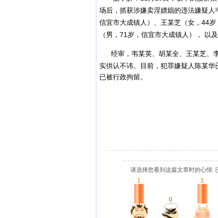
场后，抓获涉嫌卖淫嫖娼的违法嫌疑人韦
信宜市大成镇人）、王某芝（女，44
（男，71岁，信宜市大成镇人）， 以
经审，韦某英、胡某全、王某芝、李
实供认不讳。
目前，犯罪嫌疑人陈某华
已被行政拘留。
请选择您看到这篇文章时的心情: 
1
1
0