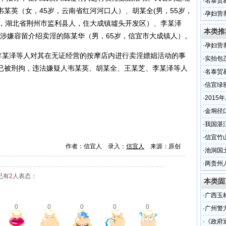
·
名泰贸
某英（女，45岁，云南省红河河口人）、胡某全(男，55岁，
名
·
孕妇营
岁，湖北省荆州市监利县人，住大成镇墟头开发区）、李某泽
品oem
本类推
及涉嫌容留介绍卖淫的陈某华（男，65岁，信宜市大成镇人）。
·
孕妇营
某泽等人对其在无证经营的按摩店内进行卖淫嫖娼活动的事
品oem
·
实拍包
已被刑拘，违法嫌疑人韦某英、胡某全、王某芝、李某泽等人
段的现
·
名泰贸
名
·
信宜绿
·
2015
的交通
·
金垌径
·
我国湛
·
信宜竹
作者：信宜人 录入：
信宜人
来源：原创
·
池洞国
·
两贵州
已有
2
人表态：
本类固
·
广西玉
0
0
0
0
0
·
广州警
·
《政府