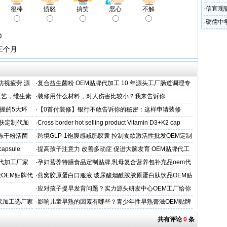
圾处理
·
信宜现
很棒
愤怒
搞笑
恶心
不解
·
砺儒中
钞
三个月
防视疲劳 源
·
复合益生菌粉 OEM贴牌代加工 10 年源头工厂肠道调理专
业制造商
工艺，维生素
·
装修用什么材料，对人伤害比较小？我来告诉你
握的5大环
·
【0首付装修】银行不敢告诉你的秘密：这样申请装修
贷，月供少还30%！
肤定制代加
·
Cross border hot selling product Vitamin D3+K2 cap
人冻干粉活菌
·
跨境GLP-1饱腹感减肥胶囊 控制食欲激活性批发OEM定制
 capsule
·
提高孩子注意力 改善多动症 促进大脑发育 OEM贴牌代工
牌代加工厂家
·
孕妇营养特膳食品定制贴牌,乳母复合营养包补充品oem代
工厂
OEM贴牌代
·
燕窝胶原蛋白口服液 玻尿酸烟酰胺胶原蛋白肽饮品OEM贴
牌
·
应对孩子提早发育问题？实力源头研发中心OEM工厂给你
答案
代加工选厂家
·
影响儿童早熟的因素有哪些？青少年性早熟膏滋OEM贴牌
代工厂
共有评论
0
条