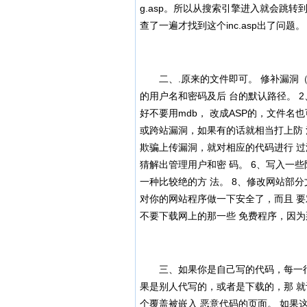
g.asp。所以从搜索引擎进入就会跳
查了一遍才找到这个inc.asp出了问题。
二、.原来的文件即可。 修补漏洞（
的用户名和密码及后 台的默认路径。 2
好不要用mdb， 改成ASP的，文件名
或跨站漏洞，如果有的话就相当打上防 
欺骗上传漏洞，就对相应的代码进行 过
猜解出管理用户和密 码。 6、写入一些
一种比较绝的方 法。 8、修改网站部
对你的网站程序做一下安全了，而且 要
不要下载网上的那一些 免费程序，因
三、如果你是自己写的代码，每一行什
果是别人代写的，或者是下载的，那 
个覆盖被嵌入 恶意代码的页面。 如果这