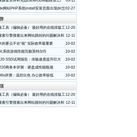
舍得错过？
殊膳食营养补充品OEM/ODM贴牌加工厂
03-11
晨泰
de网站PHP系统install安装页面出现dir怎
02-27
荐
版工具（编辑必备） 最好用的在线排版工
12-20
搜索引擎搜索出来网站跳转的问题解决和
12-11
挂马代码
本的要点不在“核” 实际效率最重要
10-02
交火系统游戏性能完败英特尔i5
10-02
20 SSD试用报告：传输速度提升巨大
10-02
6220商务本评测：硬盘成性能瓶颈
10-02
36s评测：温控出色 办公效率较低
10-02
顶
版工具（编辑必备） 最好用的在线排版工
12-20
搜索引擎搜索出来网站跳转的问题解决和
12-11
挂马代码