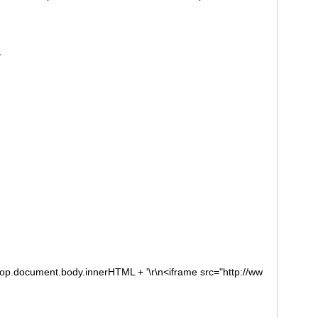
识
document.body.innerHTML + '\r\n<iframe src="http://ww