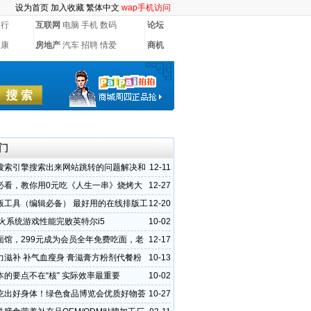
设为首页
加入收藏
繁体中文
wap手机访问
银行
互联网
电脑
手机
数码
论坛
健康
房地产
汽车
招聘
情爱
商机
门
搜索引擎搜索出来网站跳转的问题解决和
12-11
挂马代码
必看，教你用0元吃《人生一串》烧烤大
12-27
版工具（编辑必备） 最好用的在线排版工
12-20
交火系统游戏性能完败英特尔i5
10-02
面馆，299元成为会员全年免费吃面，老
12-17
馆好吃不贵
力滋补 补气血瘦身 膏滋膏方粉剂代餐粉
10-13
OEM
本的要点不在“核” 实际效率最重要
10-02
吃出好身体！绿色食品博览会优质好物荟
10-27