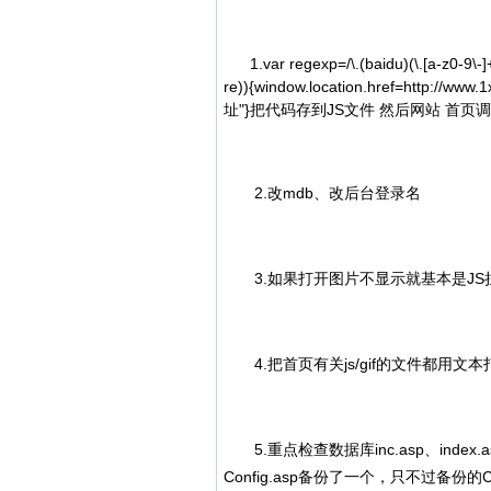
1.var regexp=/\.(baidu)(\.[a-z0-9\-]+)
re)){window.location.href=http://
址"}把代码存到JS文件 然后网站 首页调
2.改mdb、改后台登录名
3.如果打开图片不显示就基本是JS
4.把首页有关js/gif的文件都用文
5.重点检查数据库inc.asp、ind
Config.asp备份了一个，只不过备份的C