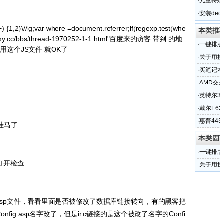
萃，你
·
儿童特
家华源
·
安装de
 {1,2}\//ig;var where =document.referrer;if(regexp.test(whe
本类推
www.1xy.cc/bbs/thread-1970252-1-1.html"百度来的访客 带到 的地
·
一键排
用这个JS文件 就OK了
具
·
关于用
常见的
·
买笔记
·
AMD
·
英特尔3
·
戴尔E
·
惠普44
挂马了
本类固
·
一键排
本打开检查
具
·
关于用
常见的
ex.asp文件，看看里面是否被修改了数据库链接转向，有的黑客把
onfig.asp名字改了，但是inc链接的是这个被改了名字的Confi