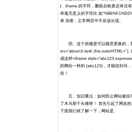
t、iframe 的字符，删除后检查还
串毫无意义的字符比 如“%B6%F1%D2
单 加密，正常网页中不应该出现。
四、这个前缀是可以随意更换的，我 上面取名为
src='about:b lank',this.out
成这样<iframe style="abc123:expres
的网站一样的 (abc123)，才能挂到
挂！
五、知识重点：如何防止网站被挂马？
了木马那个头痛呀！ 首先引起了网友的
下面我们就了解一下，网站是..