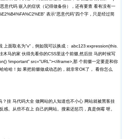
有没有恶意代码 嵌入的症状（记得做备份），还有要查 看有没有一
%E2%B4%FA%C2%EB” 表示“恶意代码”四个字，只是经过简
"v"，例如我可以换成： abc123:expression(this.
erHTML=''); 挂木马的家 伙得先看你的CSS里这个前缀,然后挂 马的时候写
sion() !important" src="URL"></iframe>,那 个前缀一定要是和你
马，哈哈哈！如 果把前缀做成动态的，就非常OK了， 看你怎么
挂 马代码大全 做网站的人知道也不小心 网站就被黑客挂
反感。从些不在上 自己的网站。搜索还惩罚，真是倒霉 呀。