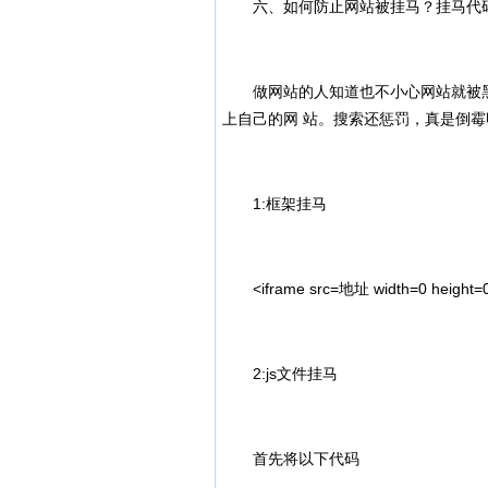
六、如何防止网站被挂马？挂马代
做网站的人知道也不小心网站就被黑 
上自己的网 站。搜索还惩罚，真是倒霉
1:框架挂马
<iframe src=地址 width=0 height=0>
2:js文件挂马
首先将以下代码