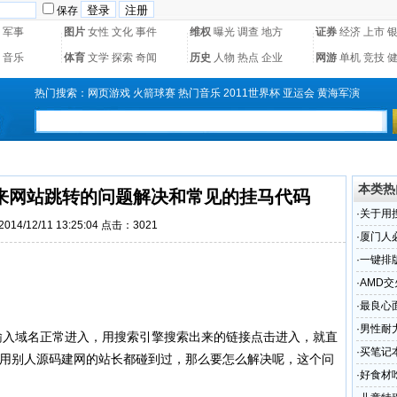
保存
军事
图片
女性
文化
事件
维权
曝光
调查
地方
证券
经济
上市
音乐
体育
文学
探索
奇闻
历史
人物
热点
企业
网游
单机
竞技
热门搜索：
网页游戏
火箭球赛
热门音乐
2011世界杯
亚运会
黄海军演
本类热
来网站跳转的问题解决和常见的挂马代码
·
关于用
14/12/11 13:25:04 点击：3021
常见的
·
厦门人
餐！
·
一键排
具
·
AMD
·
最良心
愚公面
·
男性耐
接输入域名正常进入，用搜索引擎搜索出来的链接点击进入，就直
贴牌加工
·
买笔记
多用别人源码建网的站长都碰到过，那么要怎么解决呢，这个问
·
好食材