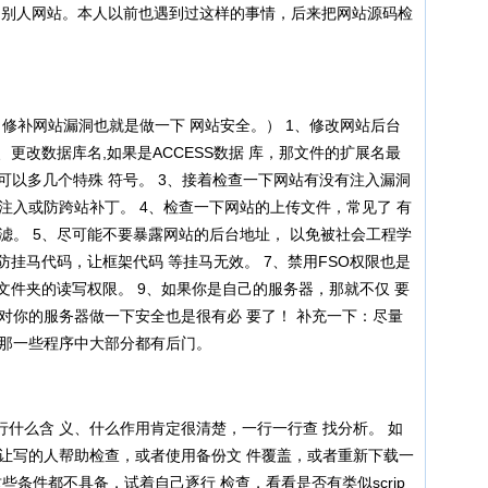
转到别人网站。本人以前也遇到过这样的事情，后来把网站源码检
修补网站漏洞也就是做一下 网站安全。） 1、修改网站后台
、更改数据库名,如果是ACCESS数据 库，那文件的扩展名最
也可以多几个特殊 符号。 3、接着检查一下网站有没有注入漏洞
注入或防跨站补丁。 4、检查一下网站的上传文件，常见了 有
滤。 5、尽可能不要暴露网站的后台地址， 以免被社会工程学
防挂马代码，让框架代码 等挂马无效。 7、禁用FSO权限也是
分文件夹的读写权限。 9、如果你是自己的服务器，那就不仅 要
对你的服务器做一下安全也是很有必 要了！ 补充一下：尽量
为那一些程序中大部分都有后门。
么含 义、什么作用肯定很清楚，一行一行查 找分析。 如
就让写的人帮助检查，或者使用备份文 件覆盖，或者重新下载一
些条件都不具备，试着自己逐行 检查，看看是否有类似scrip