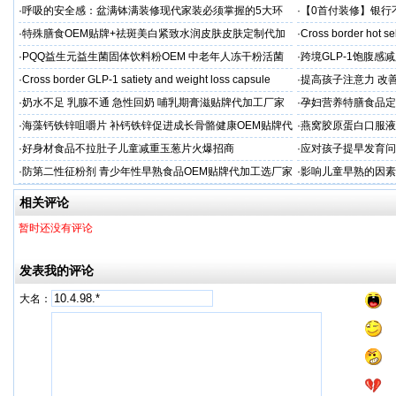
C保留率≥95%
·
呼吸的安全感：盆满钵满装修现代家装必须掌握的5大环
·
【0首付装修】银行
保准则
贷，月供少还30%！
·
特殊膳食OEM贴牌+祛斑美白紧致水润皮肤皮肤定制代加
·
Cross border hot se
工厂家
·
PQQ益生元益生菌固体饮料粉OEM 中老年人冻干粉活菌
·
跨境GLP-1饱腹感
粉贴牌代加工
·
Cross border GLP-1 satiety and weight loss capsule
·
提高孩子注意力 改善
·
奶水不足 乳腺不通 急性回奶 哺乳期膏滋贴牌代加工厂家
·
孕妇营养特膳食品定
工厂
·
海藻钙铁锌咀嚼片 补钙铁锌促进成长骨骼健康OEM贴牌代
·
燕窝胶原蛋白口服液
加工
牌
·
好身材食品不拉肚子儿童减重玉葱片火爆招商
·
应对孩子提早发育问
答案
·
防第二性征粉剂 青少年性早熟食品OEM贴牌代加工选厂家
·
影响儿童早熟的因素
代工厂
相关评论
暂时还没有评论
发表我的评论
大名：