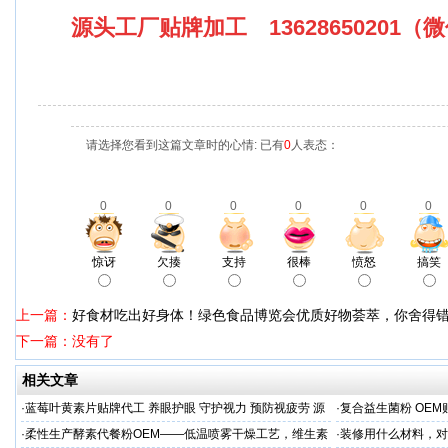
源头工厂贴牌加工 13628650201
请选择您看到这篇文章时的心情: 已有
0
人表态：
0
0
0
0
0
0
惊讶
欠揍
支持
很棒
愤怒
搞笑
上一篇：
好食材吃出好身体！绿色食品博览会优质好物荟萃，你舍得
下一篇：没有了
相关文章
·
蓝莓叶黄素片贴牌代工 养眼护眼 守护视力 预防视疲劳 源
·
复合益生菌粉 OEM
头直供
业制造商
·
柔性生产酵素代餐粉OEM——低温喷雾干燥工艺，维生素
·
装修用什么材料，对