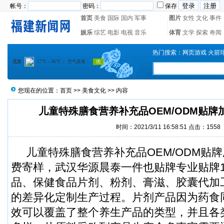
帐号：
密码：
保存
首页
美食
国际
国内
军事
图片
女性
文化
事件
娱乐
综艺
电影
电视
音乐
体育
文学
探索
奇闻
热门搜索：
网页游戏
火箭
您现在的位置：
首页
>>
美食文化
>> 内容
儿童特殊膳食营养补充品OEM/ODM贴牌
时间：2021/3/11 16:58:51 点击：1558
儿童特殊膳食营养补充品OEM/ODM贴牌
费寄样，武汉华源晨泰一件也贴牌专业贴牌1
品、保健食品片剂、粉剂、膏滋、胶囊代加
的差异化定制生产过程。片剂产品因为药食
效可以覆盖了整个养生产品的类型，并且各