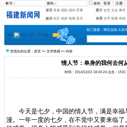
帐号：
密码：
保存
首页
美食
国际
国内
军事
图片
女性
文化
事件
娱乐
综艺
电影
电视
音乐
体育
文学
探索
奇闻
热门搜索：
网页游戏
火箭
您现在的位置：
首页
>>
文学情感
>> 内容
情人节：单身的我何去何
时间：2014/12/22 18:34:24 点击：1531
今天是七夕，中国的情人节，满是幸福
漫。一年一度的七夕，在不觉中又要来临了