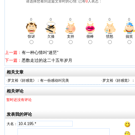
请选择您看到这篇文章时的心情: 已有
0
人表态：
0
0
0
0
0
0
惊讶
欠揍
支持
很棒
愤怒
搞笑
上一篇：
有一种心情叫“迷茫”
下一篇：
悉数走过的这二十五年岁月
相关文章
·
罗文裕《好感觉》：有一份感动叫完美
·
罗文裕《好感觉》：
相关评论
暂时还没有评论
发表我的评论
大名：