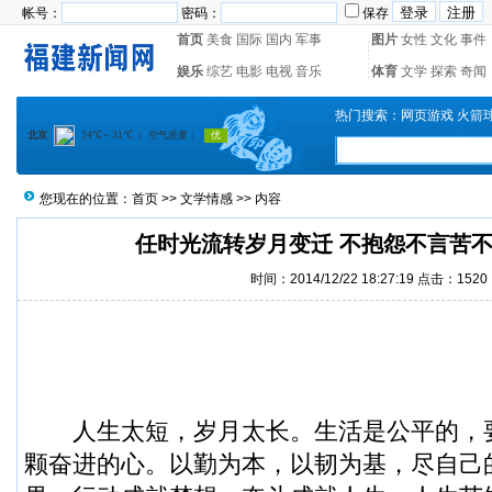
帐号：
密码：
保存
首页
美食
国际
国内
军事
图片
女性
文化
事件
娱乐
综艺
电影
电视
音乐
体育
文学
探索
奇闻
热门搜索：
网页游戏
火箭
您现在的位置：
首页
>>
文学情感
>> 内容
任时光流转岁月变迁 不抱怨不言苦
时间：2014/12/22 18:27:19 点击：1520
人生太短，岁月太长。生活是公平的，
颗奋进的心。以勤为本，以韧为基，尽自己