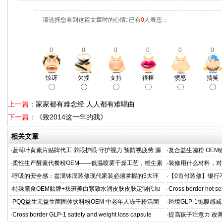
请选择您看到这篇文章时的心情: 已有
0
人表态：
0
0
0
0
0
0
惊讶
欠揍
支持
很棒
愤怒
搞笑
上一篇：
家家都有难念经 人人都有难唱曲
下一篇：
《致2014这一年的我》
相关文章
·
蓝莓叶黄素片贴牌代工 养眼护眼 守护视力 预防视疲劳 源
·
复合益生菌粉 OEM
头直供
业制造商
·
柔性生产酵素代餐粉OEM——低温喷雾干燥工艺，维生素
·
装修用什么材料，对
C保留率≥95%
·
呼吸的安全感：盆满钵满装修现代家装必须掌握的5大环
·
【0首付装修】银行
保准则
贷，月供少还30%！
·
特殊膳食OEM贴牌+祛斑美白紧致水润皮肤皮肤定制代加
·
Cross border hot se
工厂家
·
PQQ益生元益生菌固体饮料粉OEM 中老年人冻干粉活菌
·
跨境GLP-1饱腹感
粉贴牌代加工
·
Cross border GLP-1 satiety and weight loss capsule
·
提高孩子注意力 改善