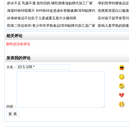
·
奶水不足 乳腺不通 急性回奶 哺乳期膏滋贴牌代加工厂家
·
孕妇营养特膳食品定
工厂
·
海藻钙铁锌咀嚼片 补钙铁锌促进成长骨骼健康OEM贴牌代
·
燕窝胶原蛋白口服液
加工
牌
·
好身材食品不拉肚子儿童减重玉葱片火爆招商
·
应对孩子提早发育问
答案
·
防第二性征粉剂 青少年性早熟食品OEM贴牌代加工选厂家
·
影响儿童早熟的因素
代工厂
相关评论
暂时还没有评论
发表我的评论
大名：
内容：