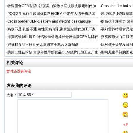
保准则
贷，月供少还30%！
·
特殊膳食OEM贴牌+祛斑美白紧致水润皮肤皮肤定制代加
·
Cross border hot se
工厂家
·
PQQ益生元益生菌固体饮料粉OEM 中老年人冻干粉活菌
·
跨境GLP-1饱腹感
粉贴牌代加工
·
Cross border GLP-1 satiety and weight loss capsule
·
提高孩子注意力 改善
·
奶水不足 乳腺不通 急性回奶 哺乳期膏滋贴牌代加工厂家
·
孕妇营养特膳食品定
工厂
·
海藻钙铁锌咀嚼片 补钙铁锌促进成长骨骼健康OEM贴牌代
·
燕窝胶原蛋白口服液
加工
牌
·
好身材食品不拉肚子儿童减重玉葱片火爆招商
·
应对孩子提早发育问
答案
·
防第二性征粉剂 青少年性早熟食品OEM贴牌代加工选厂家
·
影响儿童早熟的因素
代工厂
相关评论
暂时还没有评论
发表我的评论
大名：