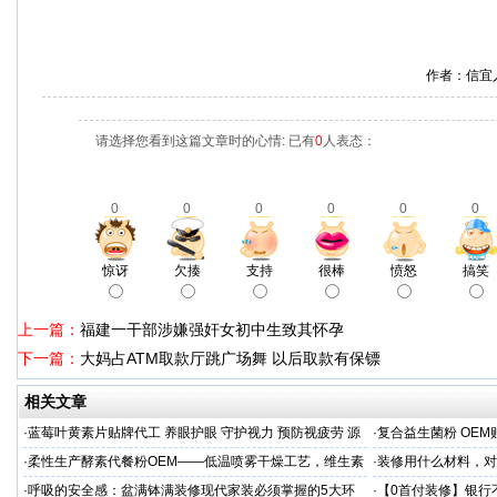
作者：信宜
请选择您看到这篇文章时的心情: 已有
0
人表态：
0
0
0
0
0
0
惊讶
欠揍
支持
很棒
愤怒
搞笑
上一篇：
福建一干部涉嫌强奸女初中生致其怀孕
下一篇：
大妈占ATM取款厅跳广场舞 以后取款有保镖
相关文章
·
蓝莓叶黄素片贴牌代工 养眼护眼 守护视力 预防视疲劳 源
·
复合益生菌粉 OEM
头直供
业制造商
·
柔性生产酵素代餐粉OEM——低温喷雾干燥工艺，维生素
·
装修用什么材料，对
C保留率≥95%
·
呼吸的安全感：盆满钵满装修现代家装必须掌握的5大环
·
【0首付装修】银行