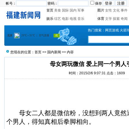
帐号：
密码：
保存
首页
美食
国际
国内
军事
图片
女性
文化
事件
娱乐
综艺
电影
电视
音乐
体育
文学
探索
奇闻
热门搜索：
网页游戏
火箭
您现在的位置：
首页
>>
国内新闻
>> 内容
母女两玩微信 爱上同一个男人
时间：2015/2/6 9:07:31 点击：1609
母女二人都是
微信粉
，没想到两人竟然
个男人，得知真相后拳脚相向。