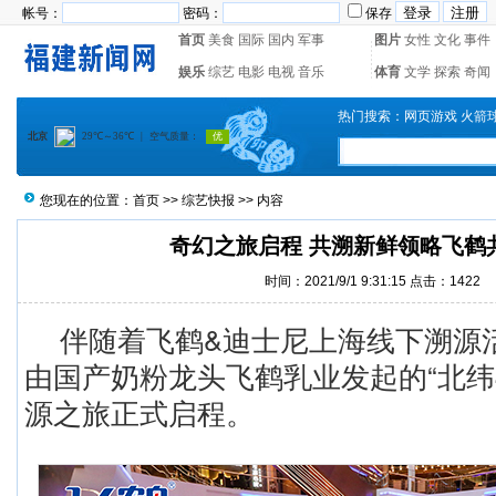
帐号：
密码：
保存
首页
美食
国际
国内
军事
图片
女性
文化
事件
娱乐
综艺
电影
电视
音乐
体育
文学
探索
奇闻
热门搜索：
网页游戏
火箭
您现在的位置：
首页
>>
综艺快报
>> 内容
奇幻之旅启程 共溯新鲜领略飞鹤
时间：2021/9/1 9:31:15 点击：1422
伴随着飞鹤&迪士尼上海线下溯源
由国产奶粉龙头飞鹤乳业发起的“北纬4
源之旅正式启程。