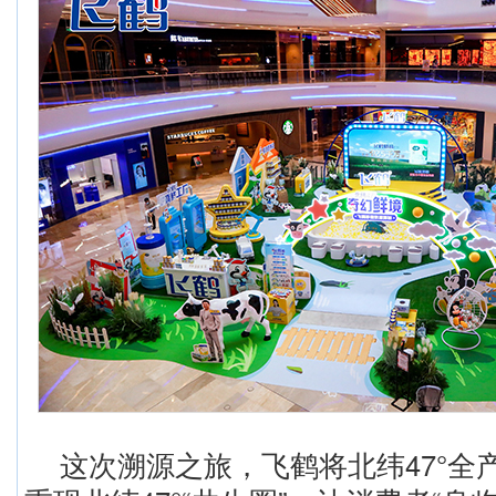
这次溯源之旅，飞鹤将北纬47°全