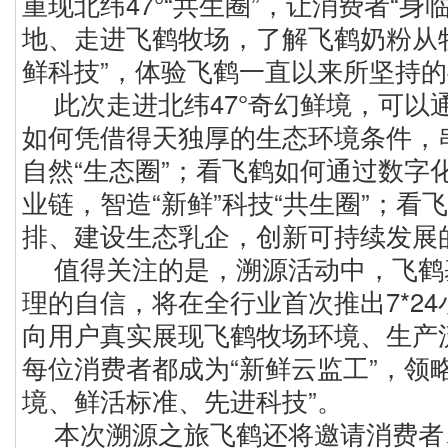
重现北纬47°“共生圈”，让消费者“身
地、走进飞鹤牧场，了解飞鹤奶粉从
鲜科技”，体验飞鹤一直以来所坚持
此次走进北纬47°奇幻鲜境，可以
如何凭借得天独厚的生态环境条件，
自然“生态圈”；看飞鹤如何通过数字
业链，智造“新鲜”科技“共生圈”；看
排、建设生态乳企，创新可持续发展的
值得关注的是，溯源活动中，飞鹤
理的自信，将在全行业首次推出7*2
向用户真实展现飞鹤牧场环境、生产
每位消费者都成为“新鲜云监工”，领
境、鲜活标准、先进科技”。
本次溯源之旅飞鹤还将邀请消费者