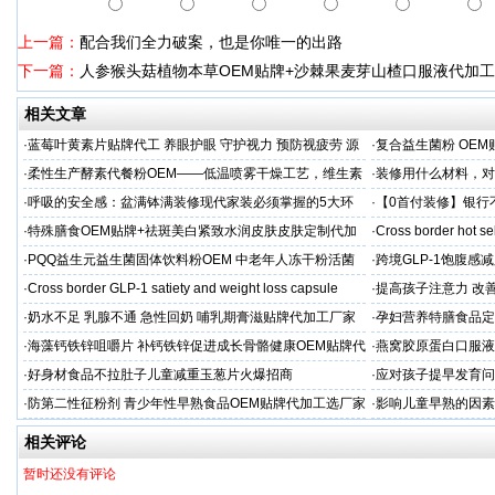
上一篇：
配合我们全力破案，也是你唯一的出路
下一篇：
人参猴头菇植物本草OEM贴牌+沙棘果麦芽山楂口服液代加工
相关文章
·
蓝莓叶黄素片贴牌代工 养眼护眼 守护视力 预防视疲劳 源
·
复合益生菌粉 OEM
头直供
业制造商
·
柔性生产酵素代餐粉OEM——低温喷雾干燥工艺，维生素
·
装修用什么材料，对
C保留率≥95%
·
呼吸的安全感：盆满钵满装修现代家装必须掌握的5大环
·
【0首付装修】银行
保准则
贷，月供少还30%！
·
特殊膳食OEM贴牌+祛斑美白紧致水润皮肤皮肤定制代加
·
Cross border hot se
工厂家
·
PQQ益生元益生菌固体饮料粉OEM 中老年人冻干粉活菌
·
跨境GLP-1饱腹感
粉贴牌代加工
·
Cross border GLP-1 satiety and weight loss capsule
·
提高孩子注意力 改善
·
奶水不足 乳腺不通 急性回奶 哺乳期膏滋贴牌代加工厂家
·
孕妇营养特膳食品定
工厂
·
海藻钙铁锌咀嚼片 补钙铁锌促进成长骨骼健康OEM贴牌代
·
燕窝胶原蛋白口服液
加工
牌
·
好身材食品不拉肚子儿童减重玉葱片火爆招商
·
应对孩子提早发育问
答案
·
防第二性征粉剂 青少年性早熟食品OEM贴牌代加工选厂家
·
影响儿童早熟的因素
代工厂
相关评论
暂时还没有评论