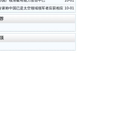
印国产核潜艇有能力攻击中巴
10-01
专家称中国已是太空领域领军者应获相应
10-01
荐
顶