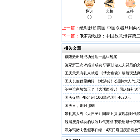
惊讶
欠揍
支持
上一篇：
绝对赶超美国 中国杀器只用两
下一篇：
俄罗斯吃惊：中国故意泄露第
相关文章
·
镇隆派出所成功处理一起纠纷案
·
骆家辉三次求婚才成功 李蒙甘做丈夫背后的
·
国庆天天有礼来就送 《倩女幽魂》缤纷玩法
·
国庆长假群星助阵 《水浒传》公测4大人气玩
·
阁中谁家颜如玉？《大话西游3》国庆好礼送
·
国庆促销 iPhone4 16G黑色国行4620元
·
国庆日，那时那刻
·
婚礼真人秀《大日子》国庆上演 展现新时代
·
魏晨瘦身成功豹纹装帅气亮相 获歌迷赠十字绣
·
沃尔玛猪肉售假事件续：4家门店国庆后将受