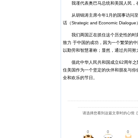
我谨代表
奥巴马
总统和美国人民，
从
胡锦涛
主席今年1月的国事访问至
话（Strategic and Economic
我们两国正在抓住这个历史性的时刻
致力 于中国的成功，因为一个繁荣的
以勤劳和智慧著称；显然，通过共同努
值此中华人民共和国成立62周年之
住美国作为一个坚定的伙伴和朋友与你
全和欢乐的节日。
请选择您看到这篇文章时的心情: 
0
0
0