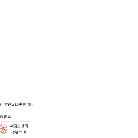
有
|
本站wap手机访问
省通管局