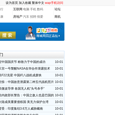
设为首页
加入收藏
繁体中文
wap手机访问
银行
互联网
电脑
手机
数码
论坛
健康
房地产
汽车
招聘
情爱
商机
门
贺中国国庆节 称致力于中国的成功
10-01
天宫一号警醒NASA在华合作泄露技术
10-01
美F22克星 中国歼八战机成废铁
10-01
吃惊：中国故意泄露第二种五代战机照片
10-01
美微波导弹 各国无人机“头号杀手”
10-01
坦内政部长警告：中国之敌人也是巴国的
10-01
大陆成美重要债权国 美无力保护台湾
10-01
背受：印度集结3.6万人威胁藏南
10-01