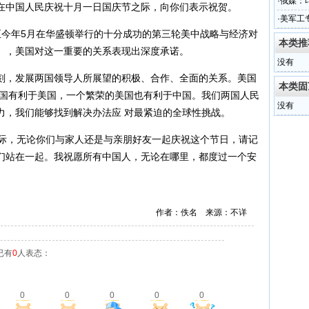
·
俄媒：
在中国人民庆祝十月一日国庆节之际，向你们表示祝贺。
·
美军工
今年5月在
华盛顿
举行的十分成功的第三轮美中战略与经济对
待遇
本类推
 Dialogue），美国对这一重要的关系表现出深度承诺。
没有
，发展两国领导人所展望的积极、合作、全面的关系。美国
本类固
中国有利于美国，一个繁荣的美国也有利于中国。我们两国人民
没有
力，我们能够找到解决办法应 对最紧迫的全球性挑战。
际，无论你们与家人还是与亲朋好友一起庆祝这个节日，请记
们站在一起。我祝愿所有中国人，无论在哪里，都度过一个安
作者：佚名 来源：不详
已有
0
人表态：
0
0
0
0
0