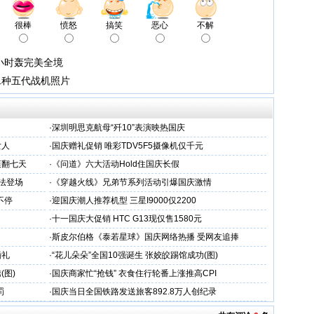
很棒
愤怒
搞笑
恶心
不解
小时轰完美全境
二种五代战机照片
·
深圳明思克航母“歼10”表演映热国庆
女人
·
国庆赠礼促销 唯彩TDV5F5摄像机仅千元
爽翻七天
·
《问道》六大活动Hold住国庆长假
法登场
·
《穿越火线》兄弟节系列活动引爆国庆激情
不停
·
迎国庆潮人推荐机型 三星I9000仅2200
·
十一国庆大促销 HTC G13现仅售1580元
·
斯皮尔伯格《泰若星球》国庆网络热播 受网友追捧
婚礼
·
“花儿朵朵”全国10强诞生 张姣皎踢馆成功(图)
(图)
·
国庆商家忙“抢钱” 衣食住行轮番上涨推高CPI
罚
·
国庆当日全国铁路发送旅客892.8万人创纪录