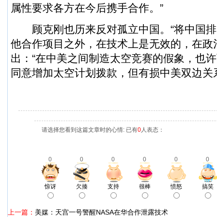
属性要求各方在今后携手合作。”
顾克刚也历来反对孤立中国。“将中国排
他合作项目之外，在技术上是无效的，在政
出：“在中美之间制造太空竞赛的假象，也
同意增加太空计划拨款，但有损中美双边关
请选择您看到这篇文章时的心情: 已有
0
人表态：
0
0
0
0
0
0
惊讶
欠揍
支持
很棒
愤怒
搞笑
上一篇：
美媒：天宫一号警醒NASA在华合作泄露技术