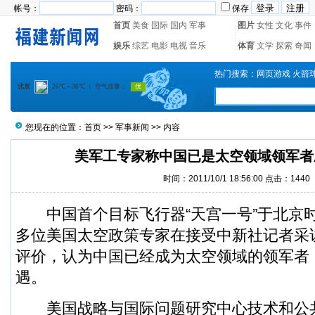
帐号：
密码：
保存
首页
美食
国际
国内
军事
图片
女性
文化
事件
娱乐
综艺
电影
电视
音乐
体育
文学
探索
奇闻
热门搜索：
网页游戏
火箭
您现在的位置：
首页
>>
军事新闻
>> 内容
美军工专家称中国已是太空领域领军者
时间：2011/10/1 18:56:00 点击：1440
中国首个目标飞行器“天宫一号”于北京时
多位美国太空政策专家在接受中新社记者采
评价，认为中国已经成为太空领域的领军者
遇。
美国战略与国际问题研究中心技术和公