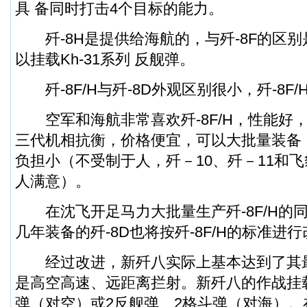
具 备同时打击4个目标的能力。
歼-8H是提供给海航的，与歼-8F的区别
以挂载Kh-31系列 反舰弹。
歼-8F/H与歼-8D外观区别很小，歼-8F/
空军和海航非常喜欢歼-8F/H，性能好
三代机相抗衡，价格便宜，可以大批量装备
负担小（不受制于人，歼－10、歼－11和
飞
人满意）。
在沈飞开足马力大批量生产歼-8F/H的
几年装备的歼-8D也将按歼-8F/H的标准进
经过改进，新歼八实际上基本达到了其
是高空高速、远距离拦射。新歼八的作战挂
弹（对空）或2反舰弹、2格斗弹（对海）