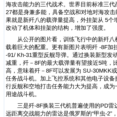
海攻击能力的三代战术。世界目前标准三代战机如F
27都是身兼多能，具备空战和对地对海攻
果就是新歼八的载弹量提高，外挂架从 5个
改动了机体和挂架的结构，增加了强度。
从公开的图片看，训练飞行中的新歼八
载着巨大的配重。更有新图片表明歼 -8F加
-91/ Kh-31重型反舰导弹。通过换装新型
减重，歼－8F的最大载弹量有望接近5吨，
高，意味着歼－8F可以发展为 SU-30MKK或
任务战斗机。加上飞控系统和其他电子设备
行反舰和空地打击任务能力大为提高，成为
用途战斗机。
三是歼-8F换装三代机普遍使用的PD雷
远距离交战能力的雷达是俄罗斯的“甲虫-2”