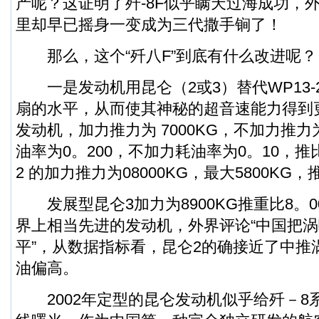
产呢？这证明了歼-8F似乎瞒天过海成功，
里却早已摇身一变成为三代撒手锏了！
那么，这个“歼八F”到底有什么改进呢？
一是发动机用昆仑（2或3）替代WP13-
扇的水平，从而使其神秘的超音速能力得到
发动机，加力推力为 7000KG，不加力推力为
油率为0。200，不加力耗油率为0。10，推比
2 的加力推力为08000KG，最大5800KG，
发展型昆仑3加力为8900KG推重比8。
界上相当先进的发动机，外界评论“中国把
平”，从数据指标看，昆仑2的确接近了中推
油偏高。
2002年定型的昆仑发动机似乎给歼－8