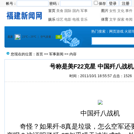
帐号：
密码：
保存
首页
美食
国际
国内
军事
图片
女性
文化
事件
娱乐
综艺
电影
电视
音乐
体育
文学
探索
奇闻
热门搜索：
网页游戏
火箭
您现在的位置：
首页
>>
军事新闻
>> 内容
号称是美F22克星 中国歼八战
时间：2011/10/1 18:55:57 点击：1526
中国歼八战机
奇怪？如果
歼-8
真是垃圾，怎么空军还