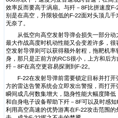
效率反而要高于涡扇。与歼－8F比拼速度F-
别是在高空，升限较低的F-22面对头顶几千
无奈了。
从低空向高空发射导弹会损失一部分动
最大作战高度时机动性能又会变差许多，很
空发射导弹则可以获得额外射程，拖靶机率较小
身，那只是正前方的RCS很小，上方和后方
歼－8F在高空更容易探测到F-22。
F-22在发射导弹前需要锁定目标并打开
方的雷达告警系统会立即发出警报，而打开弹仓
瞬间成几何数集增大，隐身性能大幅度降低
和自身电子设备帮助下歼－8F可以及时感知F
利用高空高速的优势游离在F-22攻击范围
击，成为F-22挥之不去的梦魇。