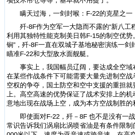
项技术吊仓等等，基本就不用提了。
瞒天过海，一剑封喉：
F-22
的克星之一
歼-8F作为空军一大隐而不露的“新八工
利用其独特性能克制美日韩F-15的制空优势
锏”，歼-8F一直在双城子基地秘密演练一
瞄准F-22和大型敌水面舰艇。
事实上，我国幅员辽阔，要达成全空域
在某些作战条件下可能需要大量先进制空战
空权的争夺，国土防空和空中支援的重担就要
上。高空高速的优势保证了战术安排上的机
意地出现在战场上空，成为本方空战制胜的
即使面对F-22，歼－8F 也不是没有一
常识告诉我们涡扇比涡喷省油是有条件限制
000米以下，速度为亚音速或跨音速，在高