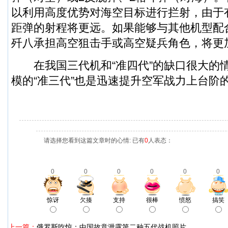
以利用高度优势对海空目标进行拦射，由于
距弹的射程将更远。如果能够与其他机型配
歼八承担高空狙击手或高空疑兵角色，将更
在我国三代机和“准四代”的缺口很大的
模的“准三代”也是迅速提升空军战力上台阶
请选择您看到这篇文章时的心情: 已有
0
人表态：
0
0
0
0
0
0
惊讶
欠揍
支持
很棒
愤怒
搞笑
上一篇：
俄罗斯吃惊：中国故意泄露第二种五代战机照片