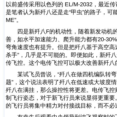
以前盛传采用以色列的 EL/M-2032，最近传
是笔者认为新歼八还是走“甲虫”的路子，可能
ME”。
四是新歼八F的机动性，随着新发动机的
善，如水平加速能力、爬升能力都有20-30
弯角速度也有提升。但是把歼八基于高空高
杀手”，几乎是不可能的。即便如此，新歼八
传飞控。这个电传飞控可以极大改善新歼八
某试飞员曾说，“歼八在做四机编队转弯
题”，这个说法表明了歼八在低速或大坡度
歼八在满挂，那么操控性将更差。电传飞控
制飞行姿态，对于新飞行员来说显得更重要
的飞行员将集中精力对付接战目标，而不必