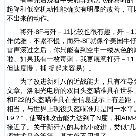
有幸先后观看中央领导到沈飞视察时的飞行
起降和低空机动性能确实有明显的改善，可以
不出来的动作。
将歼-8F与歼－11比较也很有趣，歼－1
作优雅，不紧不慢，而歼-8F就像个美国牛
雷声滚过之后，你只能看到空中一缕灰色的
啦。如果我有一枚毒刺，我更愿意打歼－1
但速度慢，捕 捉起来容易）。
为了改进新歼八的近战能力，只有在导
文章。洛阳光电所的双目头盔瞄准具在世界
和
F22
的头盔瞄准具在全信息显示上有差距
相当，与世界上现役头盔瞄准具是同一水平。
L9？”，使离轴攻击能力达到了N度，和AIM-9
接近了。关于新歼八的其他小改进，类似“几显