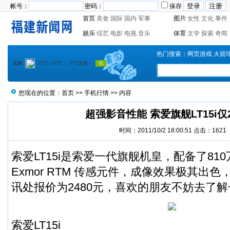
帐号：
密码：
保存
首页
美食
国际
国内
军事
图片
女性
文化
事件
娱乐
综艺
电影
电视
音乐
体育
文学
探索
奇闻
热门搜索：
网页游戏
火箭
您现在的位置：
首页
>>
手机行情
>> 内容
超强影音性能 索爱旗舰LT15i仅2
时间：2011/10/2 18:00:51 点击：1621
索爱LT15i是索爱一代旗舰机皇，配备了81
Exmor RTM 传感元件，成像效果极其出
讯处报价为2480元，喜欢的朋友不妨去了
索爱LT15i