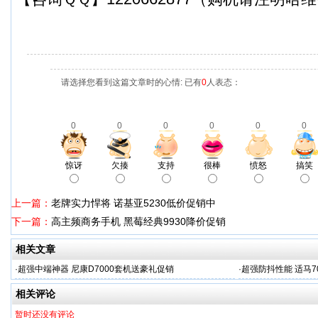
请选择您看到这篇文章时的心情: 已有
0
人表态：
0
0
0
0
0
0
惊讶
欠揍
支持
很棒
愤怒
搞笑
上一篇：
老牌实力悍将 诺基亚5230低价促销中
下一篇：
高主频商务手机 黑莓经典9930降价促销
相关文章
·
超强中端神器 尼康D7000套机送豪礼促销
·
超强防抖性能 适马70
相关评论
暂时还没有评论