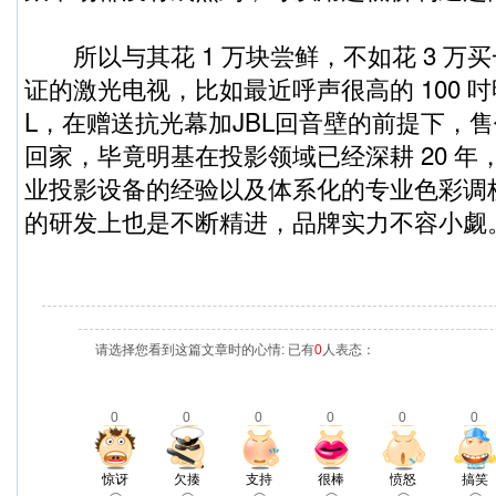
所以与其花 1 万块尝鲜，不如花 3 万
证的激光电视，比如最近呼声很高的 100 吋
L，在赠送抗光幕加JBL回音壁的前提下，售
回家，毕竟明基在投影领域已经深耕 20 年
业投影设备的经验以及体系化的专业色彩调
的研发上也是不断精进，品牌实力不容小觑
请选择您看到这篇文章时的心情: 已有
0
人表态：
0
0
0
0
0
0
惊讶
欠揍
支持
很棒
愤怒
搞笑