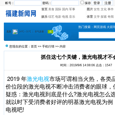
帐号：
密码：
保存
首页
美食
国际
国内
军事
图片
女性
文化
事件
娱乐
综艺
电影
电视
音乐
体育
文学
探索
奇闻
热门搜索：
网页游戏
火箭
您现在的位置：
首页
>>
手机行情
>> 内容
抓住这七个关键，激光电视才不会
时间：2019/9/6 14:08:06 点击：1547
2019 年
激光电视
市场可谓相当火热，各类
价位段的激光电视不断冲击消费者的眼球，
疑惑：激光电视到底是什么?激光电视怎么选
就以时下受消费者好评的明基激光电视为例
电视吧!