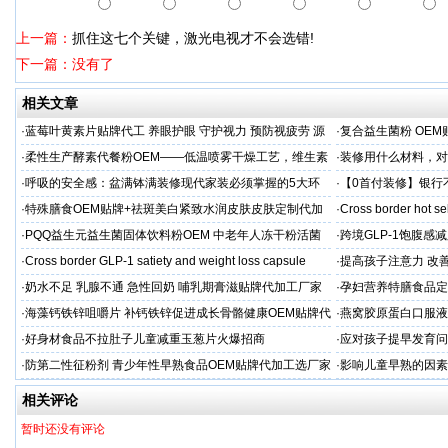
上一篇：
抓住这七个关键，激光电视才不会选错!
下一篇：没有了
相关文章
·
蓝莓叶黄素片贴牌代工 养眼护眼 守护视力 预防视疲劳 源
·
复合益生菌粉 OEM
头直供
业制造商
·
柔性生产酵素代餐粉OEM——低温喷雾干燥工艺，维生素
·
装修用什么材料，对
C保留率≥95%
·
呼吸的安全感：盆满钵满装修现代家装必须掌握的5大环
·
【0首付装修】银行
保准则
贷，月供少还30%！
·
特殊膳食OEM贴牌+祛斑美白紧致水润皮肤皮肤定制代加
·
Cross border hot se
工厂家
·
PQQ益生元益生菌固体饮料粉OEM 中老年人冻干粉活菌
·
跨境GLP-1饱腹感
粉贴牌代加工
·
Cross border GLP-1 satiety and weight loss capsule
·
提高孩子注意力 改善
·
奶水不足 乳腺不通 急性回奶 哺乳期膏滋贴牌代加工厂家
·
孕妇营养特膳食品定
工厂
·
海藻钙铁锌咀嚼片 补钙铁锌促进成长骨骼健康OEM贴牌代
·
燕窝胶原蛋白口服液
加工
牌
·
好身材食品不拉肚子儿童减重玉葱片火爆招商
·
应对孩子提早发育问
答案
·
防第二性征粉剂 青少年性早熟食品OEM贴牌代加工选厂家
·
影响儿童早熟的因素
代工厂
相关评论
暂时还没有评论