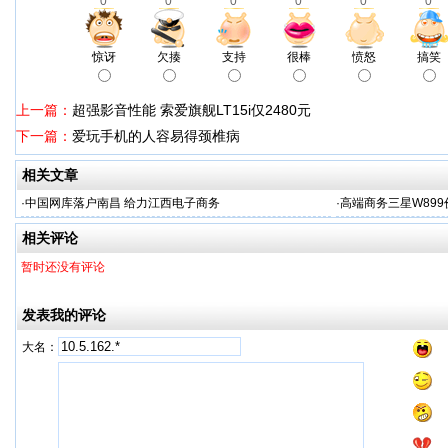
0
0
0
0
0
0
惊讶
欠揍
支持
很棒
愤怒
搞笑
上一篇：
超强影音性能 索爱旗舰LT15i仅2480元
下一篇：
爱玩手机的人容易得颈椎病
相关文章
·
中国网库落户南昌 给力江西电子商务
·
高端商务三星W899
相关评论
暂时还没有评论
发表我的评论
大名：