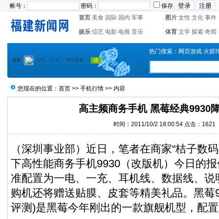
帐号：
密码：
保存
首页
美食
国际
国内
军事
图片
女性
文化
事件
娱乐
综艺
电影
电视
音乐
体育
文学
探索
奇闻
热门搜索：
网页游戏
火箭
您现在的位置：
首页
>>
手机行情
>> 内容
高主频商务手机 黑莓经典9930
时间：2011/10/2 18:00:54 点击：1621
（深圳事业部）近日，笔者在商家“桔子数码
下高性能商务手机9930（改版机）今日的报
准配置为一电、一充、耳机线、数据线、说
购机还将赠送贴膜、皮套等精美礼品。黑莓993
评测)是黑莓今年刚出的一款旗舰机型，配