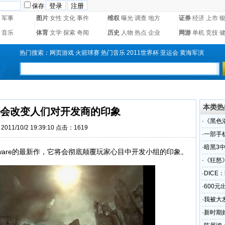
保存
军事
图片
女性
文化
事件
维权
曝光
调查
地方
证券
经济
上市
音乐
体育
文学
探索
奇闻
历史
人物
热点
企业
网游
单机
竞技
热门搜索：
网页游戏
火箭球赛
热门音乐
2011世界杯
亚运会
黄海军演
本类热
会改变人们对开发商的印象
·
《黑色
011/10/2 19:39:10 点击：1619
·
一部手
龙在线
·
暗黑3
tware的最新作，它将会彻底颠覆玩家心目中开发小组的印象。
·
《狂怒
·
DICE
·
600元
·
我被大
·
新时期