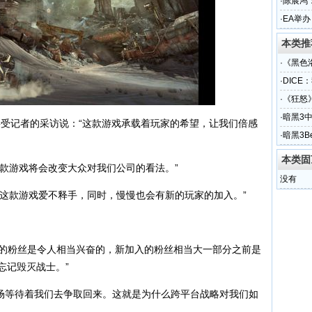
·
陈展鸿
·
EA举办
本类推
·
《黑色
·
DICE
·
《狂怒
·
暗黑3
在接受记者的采访说：“这款游戏承载着玩家的希望，让我们倍感
·
暗黑3B
本类固
游戏将会改变大众对我们公司的看法。”
没有
款游戏爱不释手，同时，慢慢也会有新的玩家的加入。”
。
的粉丝是令人相当兴奋的，新加入的粉丝相当大一部分之前是
忘记毁灭战士。”
市场等待着我们去争取回来。这就是为什么跨平台战略对我们如