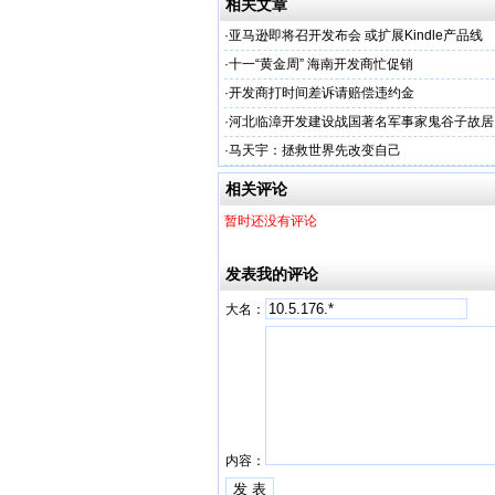
相关文章
·
亚马逊即将召开发布会 或扩展Kindle产品线
·
十一“黄金周” 海南开发商忙促销
·
开发商打时间差诉请赔偿违约金
·
河北临漳开发建设战国著名军事家鬼谷子故居
·
马天宇：拯救世界先改变自己
相关评论
暂时还没有评论
发表我的评论
大名：
内容：