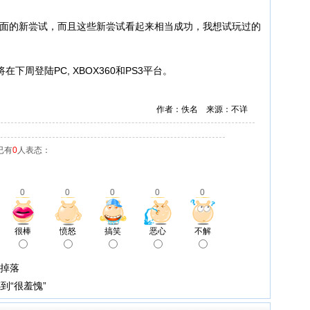
面的新尝试，而且这些新尝试看起来相当成功，我想试玩过的
登陆PC, XBOX360和PS3平台。
作者：佚名 来源：不详
已有
0
人表态：
0
0
0
0
0
很棒
愤怒
搞笑
恶心
不解
器掉落
到“很羞愧”