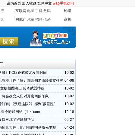
设为首页
加入收藏
繁体中文
wap手机访问
银行
互联网
电脑
手机
数码
论坛
健康
房地产
汽车
招聘
情爱
商机
门
洛城》PC版正式敲定发售时间
10-02
机就能让你了解近期缅甸老街经济支柱腾
04-08
平台
中文版截图流出 传奇武器掉落
10-02
》将会改变人们对开发商的印象
10-02
：我们对《叛逆连队2》感到“很羞愧”
10-02
出售个游戏网站（1-zf.com）
12-18
发快三坑了谁能帮帮我
05-27
婚房几大件，他们都选明基激光电视
04-24