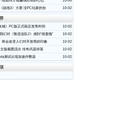
：bjl如何才能赢钱控制好心态
10-06
《战地3》大赛 没PC玩家的份
10-02
荐
洛城》PC版正式敲定发售时间
10-02
：我们对《叛逆连队2》感到“很羞愧”
10-02
》将会改变人们对开发商的印象
10-02
中文版截图流出 传奇武器掉落
10-02
eta测试出现加速作弊器
10-02
顶