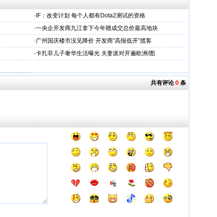
·
IF：改变计划 每个人都有Dota2测试的资格
·
一央企开发商九江拿下今年赣成交总价最高地块
·
广州国庆楼市没见降价 开发商“高报低开”揽客
·
卡扎菲儿子奢华生活曝光 夫妻派对开遍欧洲/图
共有评论
0
条