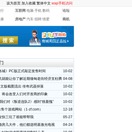
设为首页
加入收藏
繁体中文
wap手机访问
银行
互联网
电脑
手机
数码
论坛
健康
房地产
汽车
招聘
情爱
商机
门
洛城》PC版正式敲定发售时间
10-02
机就能让你了解近期缅甸老街经济支柱腾
04-08
平台
中文版截图流出 传奇武器掉落
10-02
》将会改变人们对开发商的印象
10-02
：我们对《叛逆连队2》感到“很羞愧”
10-02
出售个游戏网站（1-zf.com）
12-18
发快三坑了谁能帮帮我
05-27
婚房几大件，他们都选明基激光电视
04-24