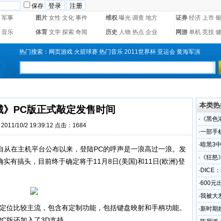
保存
军事
图片
女性
文化
事件
维权
曝光
调查
地方
证券
经济
上市
音乐
体育
文学
探索
奇闻
历史
人物
热点
企业
网游
单机
竞技
热门搜索：
网页游戏
火箭球赛
热门音乐
2011世界杯
亚运会
黄海军演
本类热
城》PC版正式敲定发售时间
·
《黑色
011/10/2 19:39:12 点击：1684
·
一部手
龙在线
·
暗黑3
从在主机平台公布以来，登陆PC的呼声是一浪高过一浪。发
·
《狂怒
C版确实有搞头，目前终于确定将于11月8日(美国)和11日(欧洲)登
·
DICE
·
600元
·
我被大
定位比较主流，包含有定制功能，包括键盘映射和手柄功能。
·
新时期
C版还加入了3D支持。