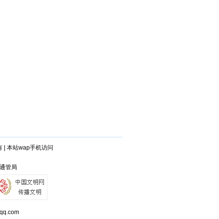
有
|
本站wap手机访问
省通管局
q.com