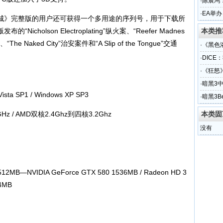
·
陈展鸿
·
EA举办
》完整版的用户还可获得一个多用途的序列号，用于下载所
holson Electroplating”纵火案、“Reefer Madnes
本类推
The Naked City”治安案件和“A Slip of the Tongue”交通
·
《黑色
·
DICE
·
《狂怒
·
暗黑3
a SP1 / Windows XP SP3
·
暗黑3B
z / AMD双核2.4Ghz到四核3.2Ghz
本类固
没有
MB—NVIDIA GeForce GTX 580 1536MB / Radeon HD 3
4MB