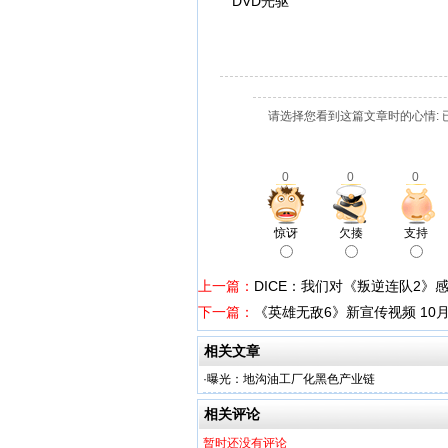
DVD光驱
请选择您看到这篇文章时的心情: 
0
0
0
惊讶
欠揍
支持
上一篇：
DICE：我们对《叛逆连队2》感
下一篇：
《英雄无敌6》新宣传视频 10
相关文章
·
曝光：地沟油工厂化黑色产业链
相关评论
暂时还没有评论