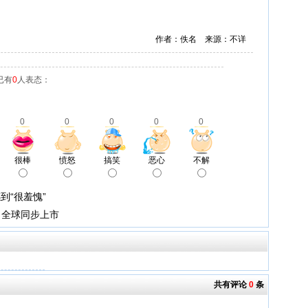
作者：佚名 来源：不详
已有
0
人表态：
0
0
0
0
0
很棒
愤怒
搞笑
恶心
不解
到“很羞愧”
月全球同步上市
共有评论
0
条