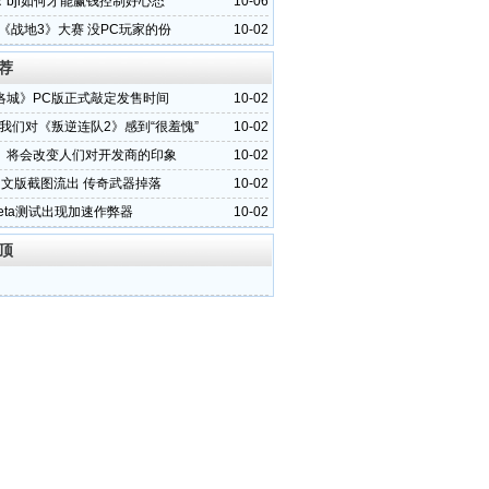
：bjl如何才能赢钱控制好心态
10-06
《战地3》大赛 没PC玩家的份
10-02
荐
洛城》PC版正式敲定发售时间
10-02
：我们对《叛逆连队2》感到“很羞愧”
10-02
》将会改变人们对开发商的印象
10-02
中文版截图流出 传奇武器掉落
10-02
eta测试出现加速作弊器
10-02
顶