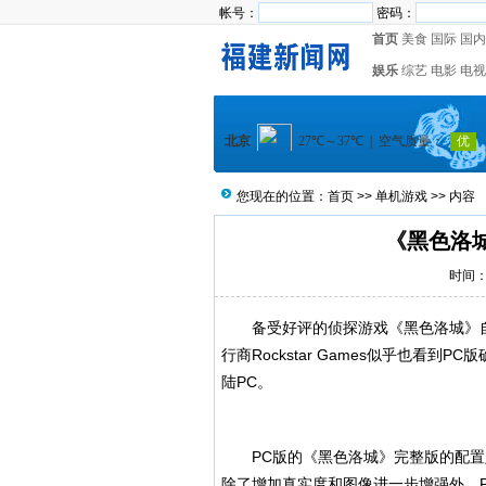
帐号：
密码：
首页
美食
国际
国内
娱乐
综艺
电影
电视
您现在的位置：
首页
>>
单机游戏
>> 内容
《黑色洛
时间：2
备受好评的侦探游戏《黑色洛城》自
行商Rockstar Games似乎也看到P
陆PC。
PC版的《黑色洛城》完整版的配置
除了增加真实度和图像进一步增强外，P