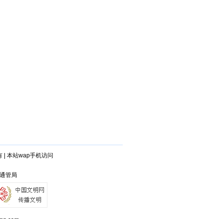
有
|
本站wap手机访问
省通管局