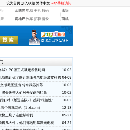
设为首页
加入收藏
繁体中文
wap手机访问
银行
互联网
电脑
手机
数码
论坛
健康
房地产
汽车
招聘
情爱
商机
门
洛城》PC版正式敲定发售时间
10-02
机就能让你了解近期缅甸老街经济支柱腾
04-08
平台
中文版截图流出 传奇武器掉落
10-02
》将会改变人们对开发商的印象
10-02
：我们对《叛逆连队2》感到“很羞愧”
10-02
出售个游戏网站（1-zf.com）
12-18
发快三坑了谁能帮帮我
05-27
婚房几大件，他们都选明基激光电视
04-24