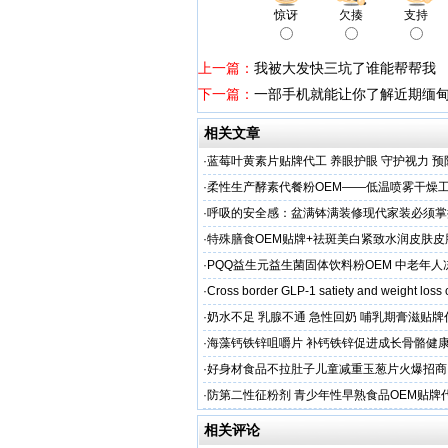
惊讶
欠揍
支持
上一篇：
我被大发快三坑了谁能帮帮我
下一篇：
一部手机就能让你了解近期缅
相关文章
·
蓝莓叶黄素片贴牌代工 养眼护眼 守护视力 预
头直供
·
柔性生产酵素代餐粉OEM——低温喷雾干燥
C保留率≥95%
·
呼吸的安全感：盆满钵满装修现代家装必须掌
保准则
·
特殊膳食OEM贴牌+祛斑美白紧致水润皮肤皮
工厂家
·
PQQ益生元益生菌固体饮料粉OEM 中老年
粉贴牌代加工
·
Cross border GLP-1 satiety and weight loss
·
奶水不足 乳腺不通 急性回奶 哺乳期膏滋贴
·
海藻钙铁锌咀嚼片 补钙铁锌促进成长骨骼健康
加工
·
好身材食品不拉肚子儿童减重玉葱片火爆招商
·
防第二性征粉剂 青少年性早熟食品OEM贴牌
相关评论