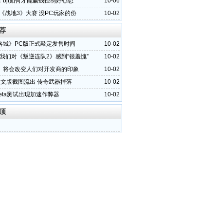
：bjl如何才能赢钱控制好心态
10-06
《战地3》大赛 没PC玩家的份
10-02
荐
洛城》PC版正式敲定发售时间
10-02
：我们对《叛逆连队2》感到“很羞愧”
10-02
》将会改变人们对开发商的印象
10-02
中文版截图流出 传奇武器掉落
10-02
eta测试出现加速作弊器
10-02
顶