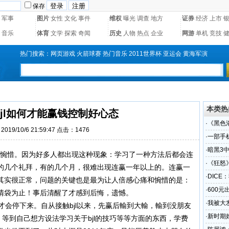
保存
军事
图片
女性
文化
事件
维权
曝光
调查
地方
证券
经济
上市
音乐
体育
文学
探索
奇闻
历史
人物
热点
企业
网游
单机
竞技
热门搜索：
网页游戏
火箭球赛
热门音乐
2011世界杯
亚运会
黄海军演
本类热
jl如何才能赢钱控制好心态
·
《黑色
019/10/6 21:59:47 点击：1476
·
一部手
龙在线
·
暗黑3
惋惜。因为好多人都出现这种现象：学习了一种方法后都会连
·
《狂怒
的几个礼拜，有的几个月，很难出现连赢一年以上的。连赢一
·
DICE
其实很正常，问题的关键也是最为让人倍感心痛和惋惜的是：
·
600元
清袋为止！事后清醒了才感到后悔，遗憾。
·
我被大
会停下来。自从接触bjl以来，先赢后輸到大輸，輸到没朋友
·
新时期
，等到自己想方设法学习关于bjl的技巧等等方面的东西，学费