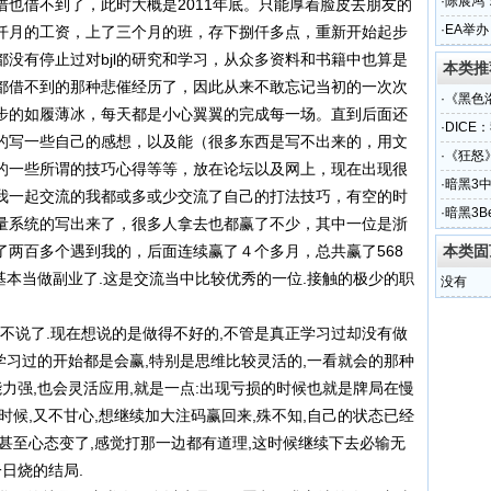
·
陈展鸿
也借不到了，此时大概是2011年底。只能厚着脸皮去朋友的
·
EA举办
仟月的工资，上了三个月的班，存下捌仟多点，重新开始起步
没有停止过对bjl的研究和学习，从众多资料和书籍中也算是
本类推
都借不到的那种悲催经历了，因此从来不敢忘记当初的一次次
·
《黑色
步的如履薄冰，每天都是小心翼翼的完成每一场。直到后面还
·
DICE
的写一些自己的感想，以及能（很多东西是写不出来的，用文
·
《狂怒
的一些所谓的技巧心得等等，放在论坛以及网上，现在出现很
·
暗黑3
我一起交流的我都或多或少交流了自己的打法技巧，有空的时
·
暗黑3B
量系统的写出来了，很多人拿去也都赢了不少，其中一位是浙
了两百多个遇到我的，后面连续赢了４个多月，总共赢了568
本类固
,基本当做副业了.这是交流当中比较优秀的一位.接触的极少的职
没有
不说了.现在想说的是做得不好的,不管是真正学习过却没有做
中学习过的开始都是会赢,特别是思维比较灵活的,一看就会的那种
能力强,也会灵活应用,就是一点:出现亏损的时候也就是牌局在慢
时候,又不甘心,想继续加大注码赢回来,殊不知,自己的状态已经
甚至心态变了,感觉打那一边都有道理,这时候继续下去必输无
日烧的结局.