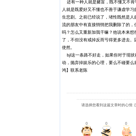
还有一种人就是赌盲，既不懂又不肯
人就是既爱好又不懂也不善于谦虚学习
生悲剧。之前已经说了，堵性既然是人
流的朋友中有直接悄悄把我删除了的，
吗？怎么又重新加我干嘛？他说本来想
了，不但没有戒掉反而亏得更多进去。
使然。
bjl这一条路不好走，如果你对于现
动，抛弃掉娱乐的心理，要么不碰要么
鸿】联系老陈
请选择您看到这篇文章时的心情: 
0
0
0