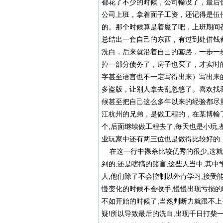
都花了不少的时候，公司輸没了，最后借
公司上班，拿着面子工资，还记得是伍
的。那个时候算是着魔了吧，上班期间都
总结出一套自己的东西，有过到处借钱
洗白，后来就沿着自己的套路，一步一
掉一部分债务了，房子也买了，才实时
字甚至语言也不一定写得出来）写出来
多盗版，让别人拿去乱忽悠了。喜欢找
候甚至把自己这么多年以来的经验都尽
江杭州的兄弟，是做工程的，在某博輸
个,后面继续做工程去了,每天也是小玩
业玩家中还有两三位也是做得比较好的.
在这一行中裸杀比较优秀的很少,这就
到的,还是瞎搞的赌盲,这些人当中,其
人,他们除了不会控制以外肯学习,接受
慢变化的时候不会收手,慢慢出现亏损的
不如开始的时候了,当然判断力就跟不上
疑!所以导致最后的洗白,出现千日打柴一