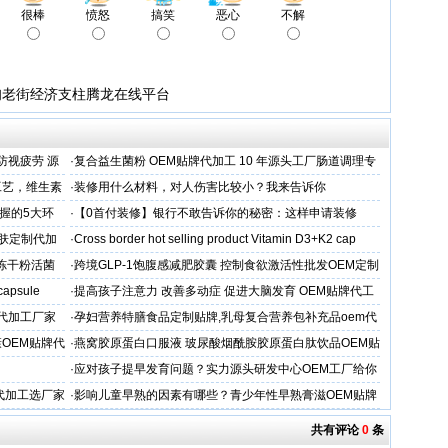
很棒
愤怒
搞笑
恶心
不解
甸老街经济支柱腾龙在线平台
防视疲劳 源
·
复合益生菌粉 OEM贴牌代加工 10 年源头工厂肠道调理专
业制造商
工艺，维生素
·
装修用什么材料，对人伤害比较小？我来告诉你
握的5大环
·
【0首付装修】银行不敢告诉你的秘密：这样申请装修
贷，月供少还30%！
肤定制代加
·
Cross border hot selling product Vitamin D3+K2 cap
人冻干粉活菌
·
跨境GLP-1饱腹感减肥胶囊 控制食欲激活性批发OEM定制
 capsule
·
提高孩子注意力 改善多动症 促进大脑发育 OEM贴牌代工
牌代加工厂家
·
孕妇营养特膳食品定制贴牌,乳母复合营养包补充品oem代
工厂
OEM贴牌代
·
燕窝胶原蛋白口服液 玻尿酸烟酰胺胶原蛋白肽饮品OEM贴
牌
·
应对孩子提早发育问题？实力源头研发中心OEM工厂给你
答案
代加工选厂家
·
影响儿童早熟的因素有哪些？青少年性早熟膏滋OEM贴牌
代工厂
共有评论
0
条