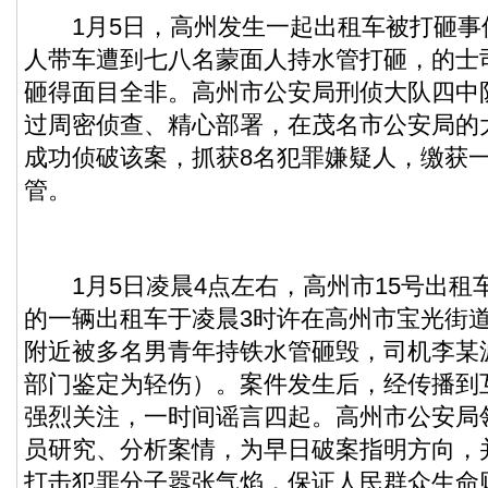
1月5日，高州发生一起出租车被打砸事
人带车遭到七八名蒙面人持水管打砸，的士
砸得面目全非。高州市公安局刑侦大队四中
过周密侦查、精心部署，在茂名市公安局的
成功侦破该案，抓获8名犯罪嫌疑人，缴获
管。
1月5日凌晨4点左右，高州市15号出租
的一辆出租车于凌晨3时许在高州市宝光街
附近被多名男青年持铁水管砸毁，司机李某
部门鉴定为轻伤）。案件发生后，经传播到
强烈关注，一时间谣言四起。高州市公安局
员研究、分析案情，为早日破案指明方向，
打击犯罪分子嚣张气焰，保证人民群众生命