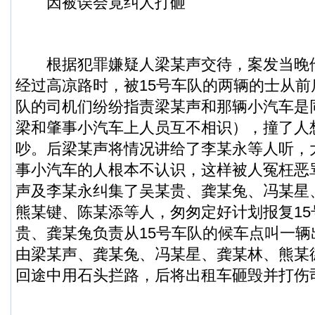
因被误会竟纠人打砸
根据犯罪嫌疑人梁某声交待，案发当晚
经过高凉路时，被15号车队的两辆的士从前
队的司机们纷纷指责梁某声和那辆小汽车是
梁和肇事小汽车上人员互不相识），撞了人
吵。后梁某声将情况讲给了李某永等人听，
事小汽车的人根本不认识，这样被人冤枉恶
声及李某永纠集了吴某贵、龚某兔、冯某星
熊某键、陈某添等人，匆匆定好计划报复15
贵、龚某兔负责从15号车队的候车点叫一
由梁某声、龚某兔、冯某星、龚某林、熊某
回途中用石头拦路，后将出租车砸毁并打伤