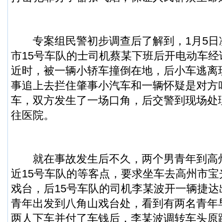
专案组民警初步调查后了解到，1月5日
市15号车队的士司机蔡某下班后开电动车
近时，被一辆小轿车撞倒在地，后小车逃离
事追上去拦住肇事小汽车和一辆怀疑是对方
车，双方发生了一场口角，后交警到现场处
往医院。
就在事故发生后不久，两个男青年到高
近15号车队的等客点，要求坐车去高州市
戏台，后15号车队的司机李某波开一辆捷
青年出发到八角山戏台处，看到有两名青年
两人下车并付了车钱后，李某波调转车头原