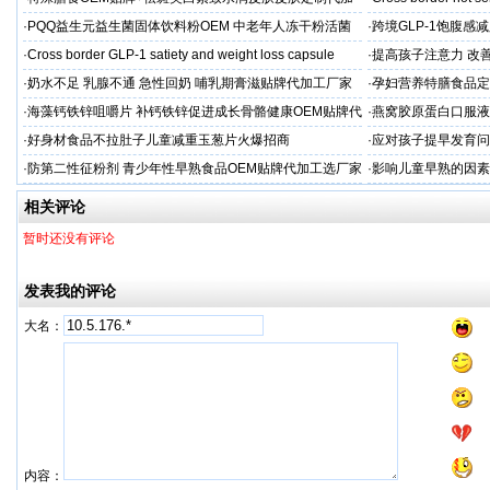
工厂家
·
PQQ益生元益生菌固体饮料粉OEM 中老年人冻干粉活菌
·
跨境GLP-1饱腹感
粉贴牌代加工
·
Cross border GLP-1 satiety and weight loss capsule
·
提高孩子注意力 改善
·
奶水不足 乳腺不通 急性回奶 哺乳期膏滋贴牌代加工厂家
·
孕妇营养特膳食品定
工厂
·
海藻钙铁锌咀嚼片 补钙铁锌促进成长骨骼健康OEM贴牌代
·
燕窝胶原蛋白口服液
加工
牌
·
好身材食品不拉肚子儿童减重玉葱片火爆招商
·
应对孩子提早发育问
答案
·
防第二性征粉剂 青少年性早熟食品OEM贴牌代加工选厂家
·
影响儿童早熟的因素
代工厂
相关评论
暂时还没有评论
发表我的评论
大名：
内容：