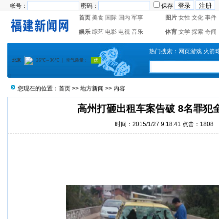
帐号：
密码：
保存
首页
美食
国际
国内
军事
图片
女性
文化
事件
娱乐
综艺
电影
电视
音乐
体育
文学
探索
奇闻
热门搜索：
网页游戏
火箭
您现在的位置：
首页
>>
地方新闻
>> 内容
高州打砸出租车案告破 8名罪犯
时间：2015/1/27 9:18:41 点击：1808