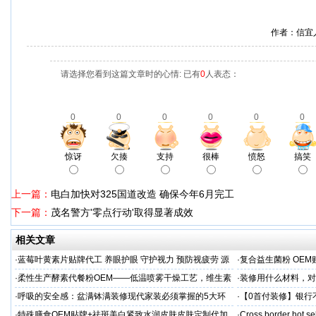
作者：信宜
请选择您看到这篇文章时的心情: 已有
0
人表态：
0
0
0
0
0
0
惊讶
欠揍
支持
很棒
愤怒
搞笑
上一篇：
电白加快对325国道改造 确保今年6月完工
下一篇：
茂名警方'零点行动'取得显著成效
相关文章
·
蓝莓叶黄素片贴牌代工 养眼护眼 守护视力 预防视疲劳 源
·
复合益生菌粉 OEM
头直供
业制造商
·
柔性生产酵素代餐粉OEM——低温喷雾干燥工艺，维生素
·
装修用什么材料，对
C保留率≥95%
·
呼吸的安全感：盆满钵满装修现代家装必须掌握的5大环
·
【0首付装修】银行
保准则
贷，月供少还30%！
·
特殊膳食OEM贴牌+祛斑美白紧致水润皮肤皮肤定制代加
·
Cross border hot se