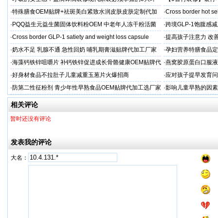
保准则
贷，月供少还30%！
·
特殊膳食OEM贴牌+祛斑美白紧致水润皮肤皮肤定制代加
·
Cross border hot se
工厂家
·
PQQ益生元益生菌固体饮料粉OEM 中老年人冻干粉活菌
·
跨境GLP-1饱腹感
粉贴牌代加工
·
Cross border GLP-1 satiety and weight loss capsule
·
提高孩子注意力 改善
·
奶水不足 乳腺不通 急性回奶 哺乳期膏滋贴牌代加工厂家
·
孕妇营养特膳食品定
工厂
·
海藻钙铁锌咀嚼片 补钙铁锌促进成长骨骼健康OEM贴牌代
·
燕窝胶原蛋白口服液
加工
牌
·
好身材食品不拉肚子儿童减重玉葱片火爆招商
·
应对孩子提早发育问
答案
·
防第二性征粉剂 青少年性早熟食品OEM贴牌代加工选厂家
·
影响儿童早熟的因素
代工厂
相关评论
暂时还没有评论
发表我的评论
大名：