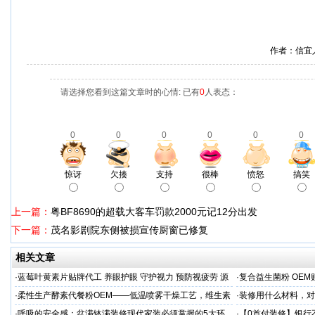
作者：信宜
请选择您看到这篇文章时的心情: 已有
0
人表态：
0
0
0
0
0
0
惊讶
欠揍
支持
很棒
愤怒
搞笑
上一篇：
粤BF8690的超载大客车罚款2000元记12分出发
下一篇：
茂名影剧院东侧被损宣传厨窗已修复
相关文章
·
蓝莓叶黄素片贴牌代工 养眼护眼 守护视力 预防视疲劳 源
·
复合益生菌粉 OEM
头直供
业制造商
·
柔性生产酵素代餐粉OEM——低温喷雾干燥工艺，维生素
·
装修用什么材料，对
C保留率≥95%
·
呼吸的安全感：盆满钵满装修现代家装必须掌握的5大环
·
【0首付装修】银行