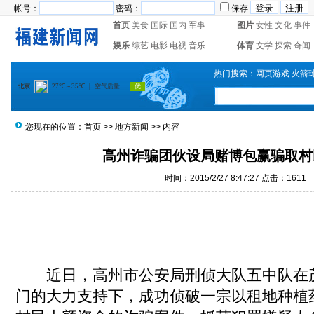
帐号：
密码：
保存
首页
美食
国际
国内
军事
图片
女性
文化
事件
娱乐
综艺
电影
电视
音乐
体育
文学
探索
奇闻
热门搜索：
网页游戏
火箭
您现在的位置：
首页
>>
地方新闻
>> 内容
高州诈骗团伙设局赌博包赢骗取村
时间：2015/2/27 8:47:27 点击：1611
近日，
高州市
公安局刑侦大队五中队在
门的大力支持下，成功侦破一宗以租地种植